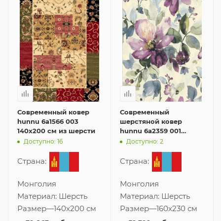
Современный ковер
Современный
hunnu 6a1566 003
шерстяной ковер
140x200 см из шерсти
hunnu 6a2359 001
160x230 см
Доступно: 16
Доступно: 2
Страна:
Страна:
Монголия
Монголия
Материал:
Шерсть
Материал:
Шерсть
Размер
—
140x200 см
Размер
—
160x230 см