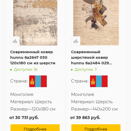
Современный ковер
Современный
hunnu 6a2647 030
шерстяной ковер
120x180 см из шерсти
hunnu 6a2484 029
140x200 см
Доступно: 16
Доступно: 7
Страна:
Страна:
Монголия
Монголия
Материал:
Шерсть
Материал:
Шерсть
Размер
—
120x180 см
Размер
—
140x200 см
от
30 751 руб.
от
39 863 руб.
Подробнее
Подробнее