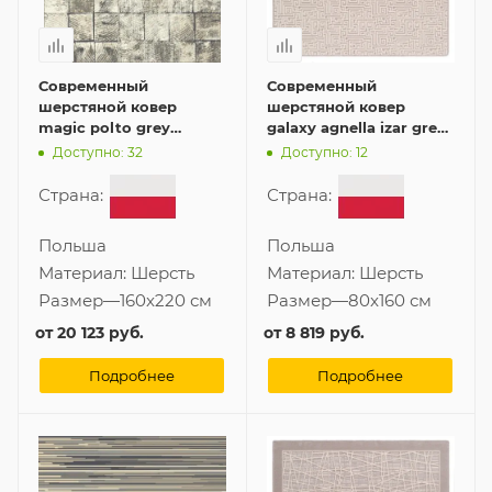
Современный
Современный
шерстяной ковер
шерстяной ковер
magic polto grey
galaxy agnella izar grey
160x220 см
80x160 см
Доступно: 32
Доступно: 12
Страна:
Страна:
Польша
Польша
Материал:
Шерсть
Материал:
Шерсть
Размер
—
160x220 см
Размер
—
80x160 см
от
20 123 руб.
от
8 819 руб.
Подробнее
Подробнее