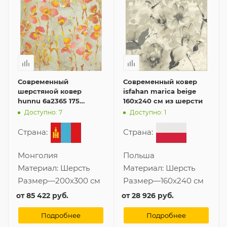
Современный
Современный ковер
шерстяной ковер
isfahan marica beige
hunnu 6a2365 175
160x240 см из шерсти
200x300 см
Доступно: 7
Доступно: 1
Страна:
Страна:
Монголия
Польша
Материал:
Шерсть
Материал:
Шерсть
Размер
—
200x300 см
Размер
—
160x240 см
от
85 422 руб.
от
28 926 руб.
Подробнее
Подробнее