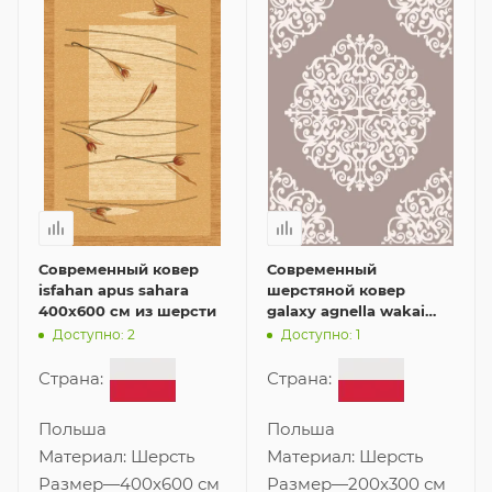
Современный ковер
Современный
isfahan apus sahara
шерстяной ковер
400x600 см из шерсти
galaxy agnella wakai
grey 200x300 см
Доступно: 2
Доступно: 1
Страна:
Страна:
Польша
Польша
Материал:
Шерсть
Материал:
Шерсть
Размер
—
400x600 см
Размер
—
200x300 см