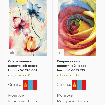
Современный
Современный
шерстяной ковер
шерстяной ковер
hunnu 6a1620 001
hunnu 6a1857 175
160x230 см
140x200 см
Доступно: 10
Доступно: 19
Страна:
Страна:
Монголия
Монголия
Материал:
Шерсть
Материал:
Шерсть