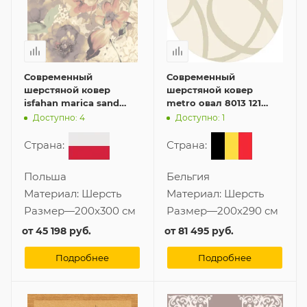
Современный
Современный
шерстяной ковер
шерстяной ковер
isfahan marica sand
metro овал 8013 121
200x300 см
200x290 см
Доступно: 4
Доступно: 1
Страна:
Страна:
Польша
Бельгия
Материал:
Шерсть
Материал:
Шерсть
Размер
—
200x300 см
Размер
—
200x290 см
от
45 198 руб.
от
81 495 руб.
Подробнее
Подробнее