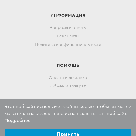
ИНФОРМАЦИЯ
Вопросы и ответы
Реквизиты
Политика конфиденциальности
ПОМОЩЬ
Оплата и доставка
Обмен и возврат
Этот веб-сайт использует файлы cookie, чтобы вы могли
Россия:
8 (800) 101-38-97
максимально эффективно использовать наш веб-сайт.
Москва:
8 (495) 196-00-06
Подробнее
Выберите настройки cookie
Отдел продаж:
info
@mr-kover.ru
Минимальные
Принять