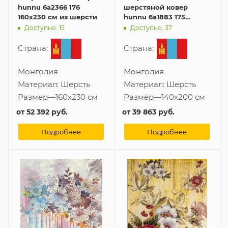
hunnu 6a2366 176
шерстяной ковер
160x230 см из шерсти
hunnu 6a1883 175
140x200 см
Доступно: 15
Доступно: 37
Страна:
Страна:
Монголия
Монголия
Материал:
Шерсть
Материал:
Шерсть
Размер
—
160x230 см
Размер
—
140x200 см
от
52 392 руб.
от
39 863 руб.
Подробнее
Подробнее