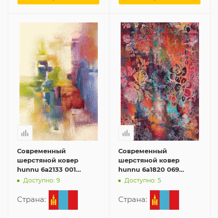
Современный
Современный
шерстяной ковер
шерстяной ковер
hunnu 6a2133 001
hunnu 6a1820 069
120x180 см
160x230 см
Доступно: 9
Доступно: 5
Страна:
Страна: