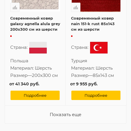
Современный ковер
Современный ковер
galaxy agnella alula grey
nain 151-k rust 85x143
200x300 см из шерсти
см из шерсти
Страна:
Страна:
Польша
Турция
Материал:
Шерсть
Материал:
Шерсть
Размер
—
200x300 см
Размер
—
85x143 см
от
41 340 руб.
от
9 955 руб.
Подробнее
Подробнее
Показать еще