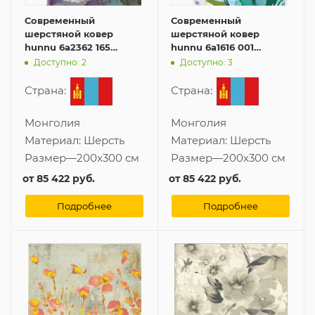
Современный
Современный
шерстяной ковер
шерстяной ковер
hunnu 6a2362 165
hunnu 6a1616 001
200x300 см
200x300 см
Доступно: 2
Доступно: 3
Страна:
Страна:
Монголия
Монголия
Материал:
Шерсть
Материал:
Шерсть
Размер
—
200x300 см
Размер
—
200x300 см
от
85 422 руб.
от
85 422 руб.
Подробнее
Подробнее