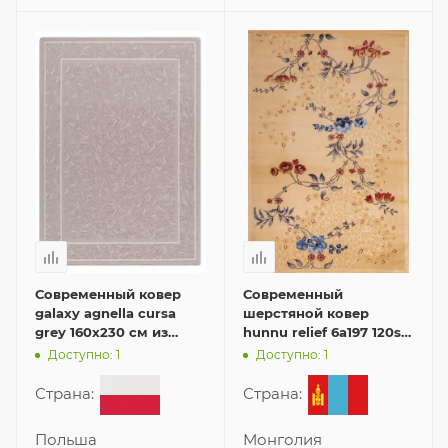
Современный ковер
Современный
galaxy agnella cursa
шерстяной ковер
grey 160x230 см из
hunnu relief 6a197 120s
шерсти
200x300 см
Доступно: 1
Доступно: 1
Страна:
Страна:
Польша
Монголия