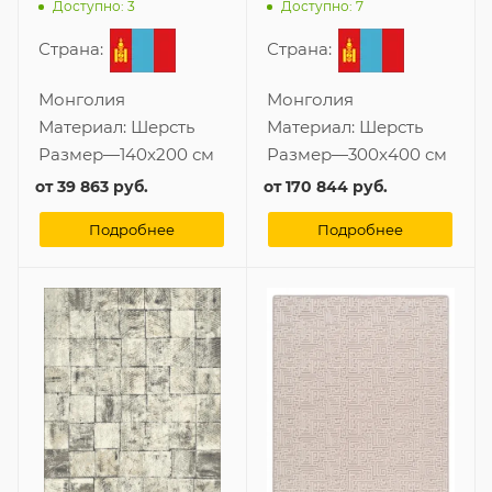
300x400 см
Доступно: 3
Доступно: 7
Страна:
Страна:
Монголия
Монголия
Материал:
Шерсть
Материал:
Шерсть
Размер
—
140x200 см
Размер
—
300x400 см
от
39 863 руб.
от
170 844 руб.
Подробнее
Подробнее