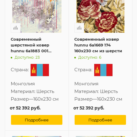
Современный
Современный ковер
шерстяной ковер
hunnu 6a1669 174
hunnu 6a1883 001
160x230 см из шерсти
160x230 см
Доступно: 23
Доступно: 6
Страна:
Страна:
Монголия
Монголия
Материал:
Шерсть
Материал:
Шерсть
Размер
—
160x230 см
Размер
—
160x230 см
от
52 392 руб.
от
52 392 руб.
Подробнее
Подробнее