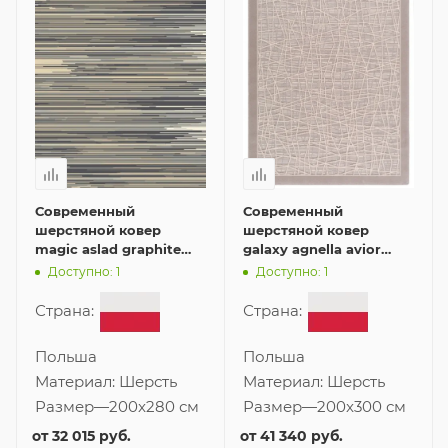
Современный
Современный
шерстяной ковер
шерстяной ковер
magic aslad graphite
galaxy agnella avior
200x280 см
grey 200x300 см
Доступно: 1
Доступно: 1
Страна:
Страна:
Польша
Польша
Материал:
Шерсть
Материал:
Шерсть
Размер
—
200x280 см
Размер
—
200x300 см
от
32 015 руб.
от
41 340 руб.