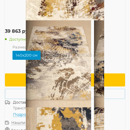
39 863
руб.
/шт
Доступно: 1
Размер
—
140x200 см
140x200 см
160x230 см
200x300 см
В корзину
Купить в 1 клик
Доставка
Россия
Транспортной компанией
—
бесплатно
Подробнее
Нашли дешевле?