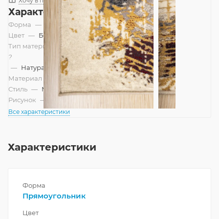
Хочу в подарок
Характеристики
Форма
—
Прямоугольник
Цвет
—
Бежевый
Тип материала
?
—
Натуральный, Смешанный
Материал
—
Шерсть
Стиль
—
Модерн, Современный
Рисунок
—
Абстракция
Все характеристики
Характеристики
Форма
Прямоугольник
Цвет