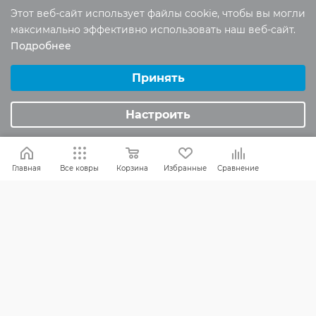
Этот веб-сайт использует файлы cookie, чтобы вы могли
максимально эффективно использовать наш веб-сайт.
Отзывы
Подробнее
Оставить отзыв
Выберите настройки cookie
Минимальные
Принять
Аналитические/Функциональные
Помогите другим пользователям с
Настроить
выбором - будьте первым, кто поделится
своим мнением об этом товаре
Главная
Все ковры
Корзина
Избранные
Сравнение
КАК ВЫБРАТЬ
БРЕНДЫ
СКИДКИ