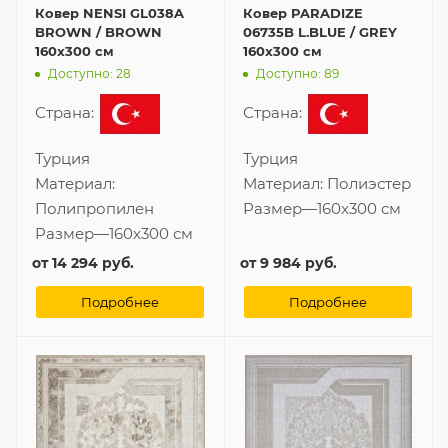
Ковер NENSI GL038A
Ковер PARADIZE
BROWN / BROWN
06735B L.BLUE / GREY
160x300 см
160x300 см
Доступно: 28
Доступно: 89
Страна:
Страна:
Турция
Турция
Материал:
Материал:
Полиэстер
Полипропилен
Размер
—
160x300 см
Размер
—
160x300 см
от
14 294 руб.
от
9 984 руб.
Подробнее
Подробнее