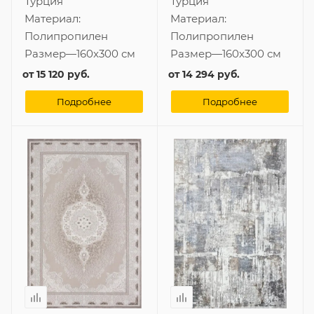
Турция
Турция
Материал:
Материал:
Полипропилен
Полипропилен
Размер
—
160x300 см
Размер
—
160x300 см
от
15 120 руб.
от
14 294 руб.
Подробнее
Подробнее