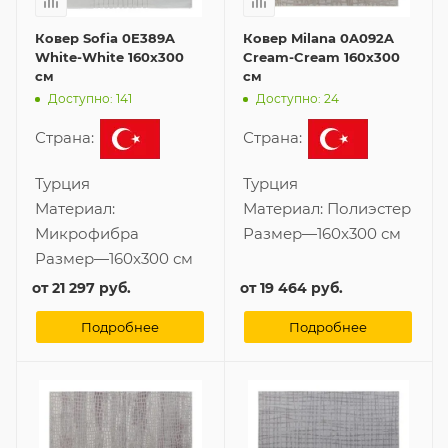
Ковер Sofia 0E389A
Ковер Milana 0A092A
White-White 160x300
Cream-Cream 160x300
см
см
Доступно: 141
Доступно: 24
Страна:
Страна:
Турция
Турция
Материал:
Материал:
Полиэстер
Микрофибра
Размер
—
160x300 см
Размер
—
160x300 см
от
21 297 руб.
от
19 464 руб.
Подробнее
Подробнее