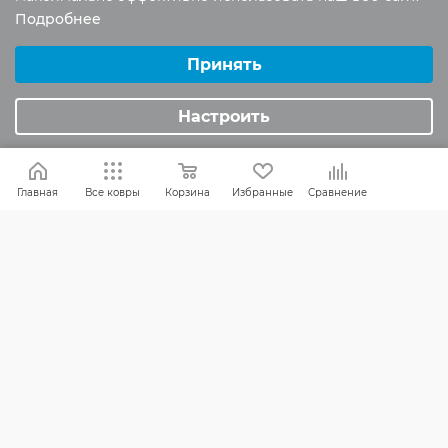
Подробнее
Выберите настройки cookie
Россия:
8 (800) 101-38-97
Минимальные
Принять
Москва:
8 (495) 196-00-06
Аналитические/Функциональные
Отдел продаж:
info
@mr-kover.ru
Настроить
Тех. поддержка:
support
@mr-kover.ru
Главная
Все ковры
Корзина
Избранные
Сравнение
2022-2026 © Интернет магазин
MR-KOVER.RU
Авторские права защищены. Воспроизведение
материалов сайта без письменного разрешения
запрещено.