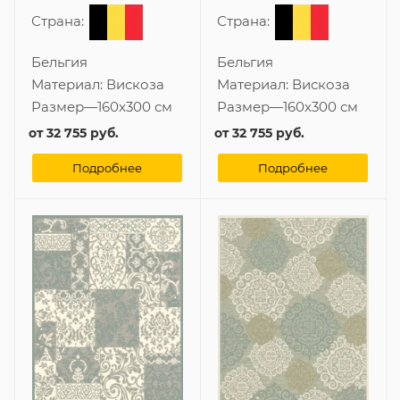
Страна:
Страна:
Бельгия
Бельгия
Материал:
Вискоза
Материал:
Вискоза
Размер
—
160x300 см
Размер
—
160x300 см
от
32 755 руб.
от
32 755 руб.
Подробнее
Подробнее