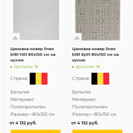
Циновка-ковер lineo
Циновка-ковер lineo
b161 t101 80x150 см на
b161 6y01 80x150 см на
кухню
кухню
Доступно: 18
Доступно: 18
Страна:
Страна:
Бельгия
Бельгия
Материал:
Материал:
Полипропилен
Полипропилен
Размер
—
80x150 см
Размер
—
80x150 см
от
4 132 руб.
от
4 132 руб.