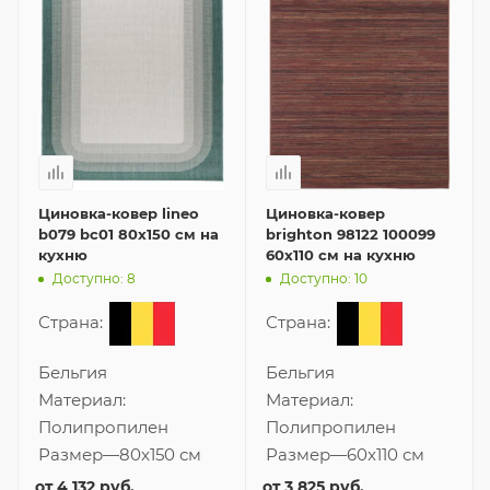
Циновка-ковер lineo
Циновка-ковер
b079 bc01 80x150 см на
brighton 98122 100099
кухню
60x110 см на кухню
Доступно: 8
Доступно: 10
Страна:
Страна:
Бельгия
Бельгия
Материал:
Материал:
Полипропилен
Полипропилен
Размер
—
80x150 см
Размер
—
60x110 см
от
4 132 руб.
от
3 825 руб.