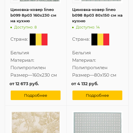
Циновка-ковер lineo
Циновка-ковер lineo
b099 8p03 160x230 см
b098 8p03 80x150 см на
на кухню
кухню
Доступно: 8
Доступно: 14
Страна:
Страна:
Бельгия
Бельгия
Материал:
Материал:
Полипропилен
Полипропилен
Размер
—
160x230 см
Размер
—
80x150 см
от
12 673 руб.
от
4 132 руб.
Подробнее
Подробнее