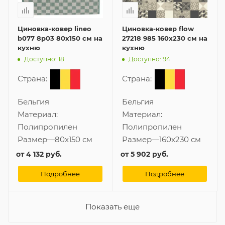
Циновка-ковер lineo
Циновка-ковер flow
b077 8p03 80x150 см на
27218 985 160x230 см на
кухню
кухню
Доступно: 18
Доступно: 94
Страна:
Страна:
Бельгия
Бельгия
Материал:
Материал:
Полипропилен
Полипропилен
Размер
—
80x150 см
Размер
—
160x230 см
от
4 132 руб.
от
5 902 руб.
Подробнее
Подробнее
Показать еще