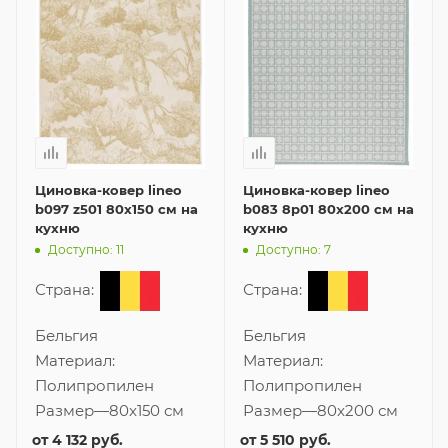
Циновка-ковер lineo
Циновка-ковер lineo
b097 z501 80x150 см на
b083 8p01 80x200 см на
кухню
кухню
Доступно: 11
Доступно: 7
Страна:
Страна:
Бельгия
Бельгия
Материал:
Материал:
Полипропилен
Полипропилен
Размер
—
80x150 см
Размер
—
80x200 см
от
4 132 руб.
от
5 510 руб.