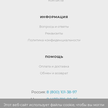
Контакты
ИНФОРМАЦИЯ
Вопросы и ответы
Реквизиты
Политика конфиденциальности
ПОМОЩЬ
Оплата и доставка
Обмен и возврат
Россия:
8 (800) 101-38-97
Москва:
8 (495) 196-00-06
Этот веб-сайт использует файлы cookie, чтобы вы могли
Отдел продаж:
info
@mr-kover.ru