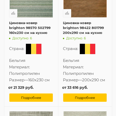
Циновка-ковер
Циновка-ковер
brighton 98570 502799
brighton 98422 801799
160x230 см на кухню
200x290 см на кухню
Доступно: 6
Доступно: 6
Страна:
Страна:
Бельгия
Бельгия
Материал:
Материал:
Полипропилен
Полипропилен
Размер
—
160x230 см
Размер
—
200x290 см
от
21 329 руб.
от
33 616 руб.
Подробнее
Подробнее