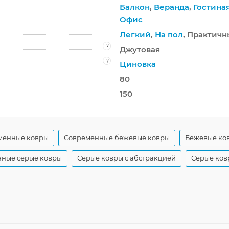
Балкон
,
Веранда
,
Гостина
Офис
Легкий
,
На пол
, Практич
?
Джутовая
?
Циновка
80
150
менные ковры
Современные бежевые ковры
Бежевые ков
ные серые ковры
Серые ковры с абстракцией
Серые ков