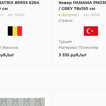
ATRIX 89905 6264
Ковер PANAMA PN03
0 см
/ GREY 78x150 см
Арт.: 143223
Арт.: 165143
 1
Доступно: 1
Страна:
Турция
л:
Вискоза
Материал:
Полиэстер
уб.
/шт
3 335
руб.
/шт