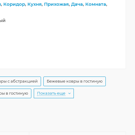
я
,
Коридор
,
Кухня
,
Прихожая
,
Дача
,
Комната
,
ный
ры с абстракцией
Бежевые ковры в гостиную
ры в гостиную
Показать еще