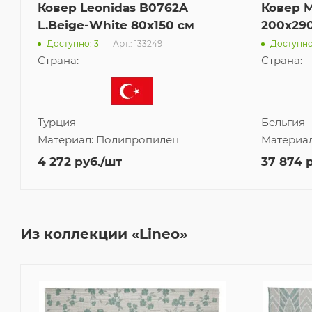
Ковер Leonidas B0762A
Ковер M
L.Beige-White 80x150 см
200x29
Арт.: 133249
Доступно: 3
Доступно:
Страна:
Страна:
Турция
Бельгия
Материал:
Полипропилен
Материа
4 272
руб.
/шт
37 874
р
Из коллекции «Lineo»