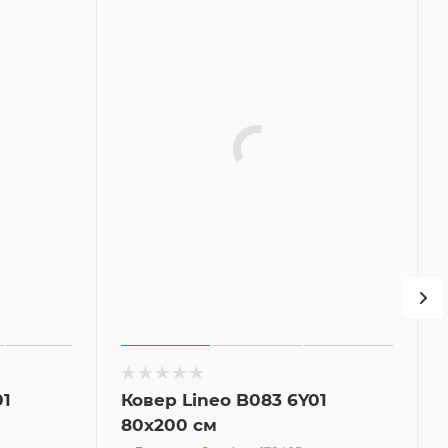
01
Ковер Lineo B083 6Y01
80x200 см