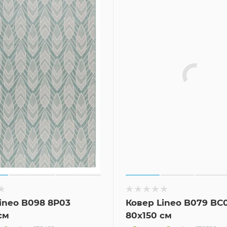
ineo B098 8P03
Ковер Lineo B079 BC
см
80x150 см