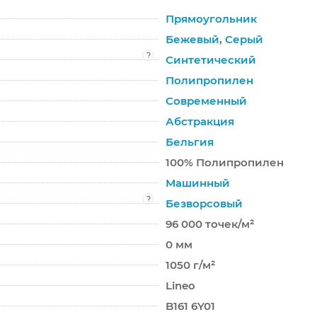
Прямоугольник
Бежевый
,
Серый
?
Синтетический
Полипропилен
Современный
Абстракция
Бельгия
100% Полипропилен
Машинный
?
Безворсовый
96 000 точек/м²
0 мм
1050 г/м²
Lineo
B161 6Y01