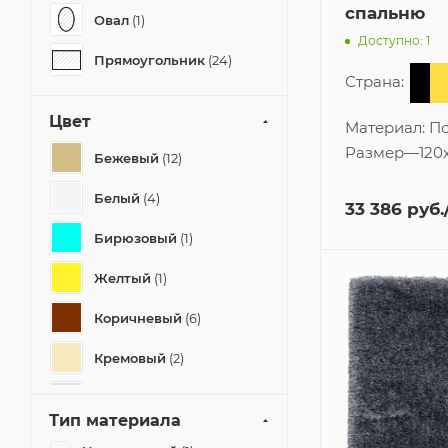
спальню
Овал
(1)
Доступно: 1
Прямоугольник
(24)
Страна:
Цвет
Материал:
По
Размер
—
120
Бежевый
(12)
Белый
(4)
33 386
руб.
Бирюзовый
(1)
Желтый
(1)
Коричневый
(6)
Кремовый
(2)
Светлый
(1)
Тип материала
Серый
(9)