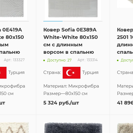
a 0E419A
Ковер Sofia 0E389A
Ковер
e 80x150
White-White 80x150
2501 1
ным
см с длинным
длин
спальню
ворсом в спальню
спал
Арт.: 133327
Арт.: 133314
Доступно: 27
Доступ
Турция
Страна:
Турция
Страна
икрофибра
Материал:
Микрофибра
Матер
150 см
Размер
—
80x150 см
Разме
шт
5 324
руб.
/шт
41 89