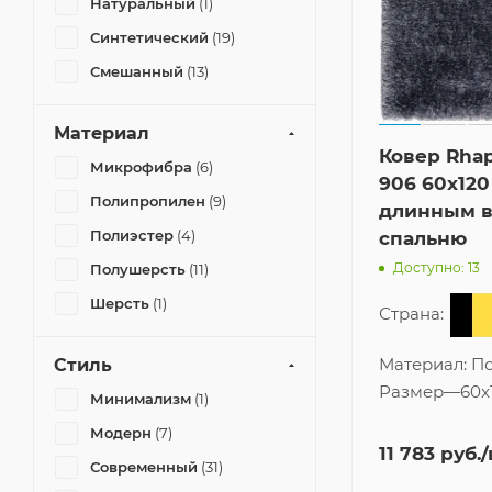
Натуральный
(1)
Синтетический
(19)
Смешанный
(13)
Материал
Ковер Rhap
Микрофибра
(6)
906 60x120
Полипропилен
(9)
длинным в
Полиэстер
(4)
спальню
Доступно: 13
Полушерсть
(11)
Шерсть
(1)
Страна:
Материал:
По
Стиль
Размер
—
60x
Минимализм
(1)
Модерн
(7)
11 783
руб.
Современный
(31)