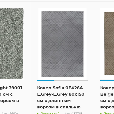
ight 39001
Ковер Sofia 0E426A
Ковер
0 см с
L.Grey-L.Grey 80x150
Beige
орсом в
см с длинным
см с
ворсом в спальню
ворсо
Арт.: 56604
Арт.: 133363
Доступно: 2
Досту