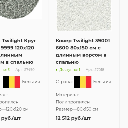
 Twilight Круг
Ковер Twilight 39001
 9999 120x120
6600 80x150 см с
 длинным
длинным ворсом в
м в спальню
спальню
Арт.: 57490
Арт.: 57018
но: 3
Доступно: 1
:
Бельгия
Страна:
Бельгия
ал:
Материал:
ропилен
Полипропилен
р
—
120x120 см
Размер
—
80x150 см
руб.
/шт
12 512
руб.
/шт