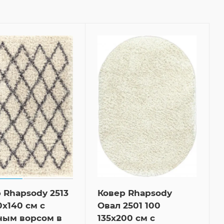
 Rhapsody 2513
Ковер Rhapsody
0x140 см с
Овал 2501 100
ным ворсом в
135x200 см с