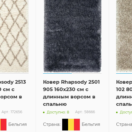
sody 2513
Ковер Rhapsody 2501
Ковер
0 см с
905 160x230 см с
102 8
орсом в
длинным ворсом в
длин
спальню
спал
Арт.: 172656
Арт.: 58666
Доступно: 8
Досту
Бельгия
Страна:
Бельгия
Страна