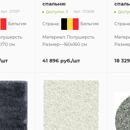
спальню
спал
Арт.: 57397
Арт.: 172658
Доступно: 3
Доступ
Бельгия
Страна:
Бельгия
Страна
лушерсть
Материал:
Полушерсть
Матер
x170 см
Размер
—
160x160 см
Разме
/шт
41 896
руб.
/шт
18 329