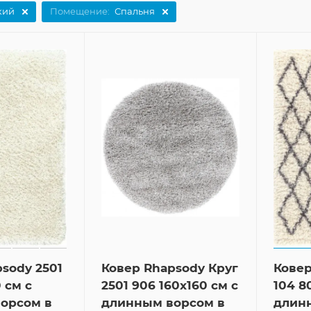
кий
Помещение:
Спальня
sody 2501
Ковер Rhapsody Круг
Ковер
 см с
2501 906 160x160 см с
104 8
орсом в
длинным ворсом в
длин