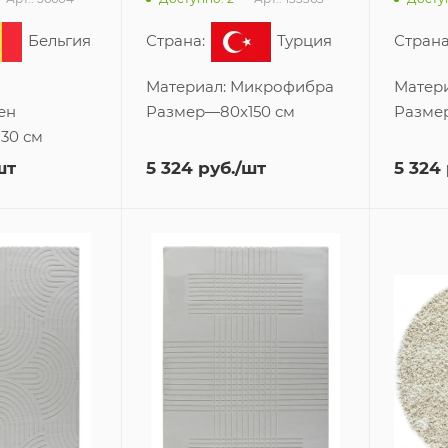
Бельгия
Страна:
Турция
Страна
Материал:
Микрофибра
Матер
ен
Размер
—
80x150 см
Разме
130 см
шт
5 324
руб.
/шт
5 324