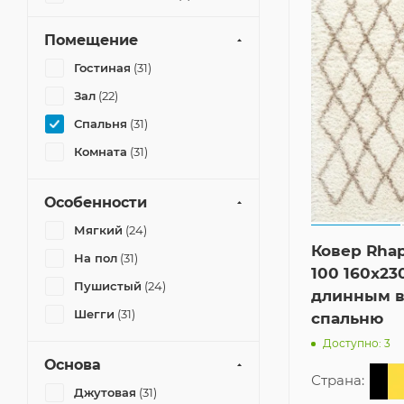
Twilight
(5)
Помещение
Twilight Круг
(2)
Гостиная
(31)
VERA
(1)
Зал
(22)
Спальня
(31)
Комната
(31)
Особенности
Мягкий
(24)
Ковер Rhap
На пол
(31)
100 160x23
Пушистый
(24)
длинным в
Шегги
(31)
спальню
Доступно: 3
Основа
Страна:
Джутовая
(31)