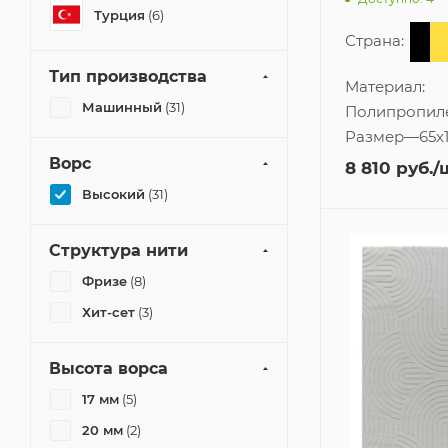
Турция
(6)
Страна:
Тип производства
Материал:
Машинный
(31)
Полипропил
Размер
—
65x
Ворс
8 810
руб.
/
Высокий
(31)
Структура нити
Фризе
(8)
Хит-сет
(3)
Высота ворса
17 мм
(5)
20 мм
(2)