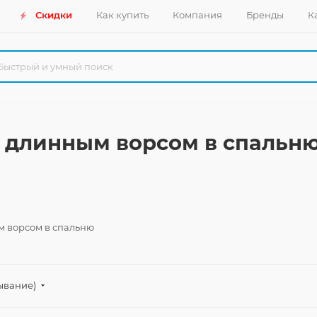
Скидки
Как купить
Компания
Бренды
К
 длинным ворсом в спальн
м ворсом в спальню
ывание)