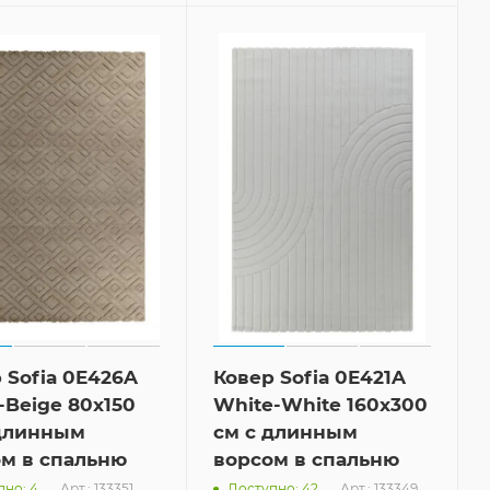
 Sofia 0E426A
Ковер Sofia 0E421A
-Beige 80x150
White-White 160x300
 длинным
см с длинным
м в спальню
ворсом в спальню
Арт.: 133351
Арт.: 133349
пно: 4
Доступно: 42