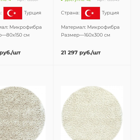
:
Турция
Страна:
Турция
иал:
Микрофибра
Материал:
Микрофибра
р
—
80x150 см
Размер
—
160x300 см
руб.
/шт
21 297
руб.
/шт