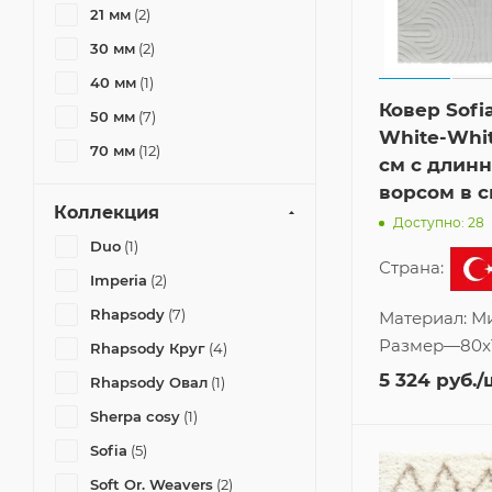
21 мм
(2)
30 мм
(2)
40 мм
(1)
Ковер Sofi
50 мм
(7)
White-Whit
70 мм
(12)
см с длин
ворсом в 
Коллекция
Доступно: 28
Duo
(1)
Страна:
Imperia
(2)
Rhapsody
(7)
Материал:
М
Размер
—
80x
Rhapsody Круг
(4)
5 324
руб.
/
Rhapsody Овал
(1)
Sherpa cosy
(1)
Sofia
(5)
Soft Or. Weavers
(2)