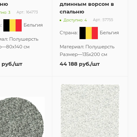
ьню
длинным ворсом в
спальню
Арт.: 164773
но: 3
Арт.: 57755
Доступно: 4
:
Бельгия
Страна:
Бельгия
иал:
Полушерсть
р
—
80x140 см
Материал:
Полушерсть
Размер
—
135x200 см
руб.
/шт
44 188
руб.
/шт