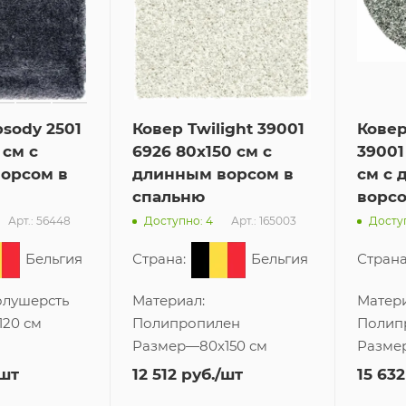
sody 2501
Ковер Twilight 39001
Ковер
 см с
6926 80x150 см с
39001
орсом в
длинным ворсом в
см с
спальню
ворсо
Арт.: 56448
Арт.: 165003
Доступно: 4
Доступ
Бельгия
Страна:
Бельгия
Страна
лушерсть
Материал:
Матери
120 см
Полипропилен
Полип
Размер
—
80x150 см
Разме
/шт
12 512
руб.
/шт
15 632