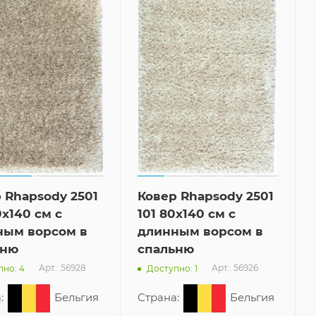
 Rhapsody 2501
Ковер Rhapsody 2501
0x140 см с
101 80x140 см с
ным ворсом в
длинным ворсом в
ьню
спальню
Арт.: 56928
Арт.: 56926
пно: 4
Доступно: 1
:
Бельгия
Страна:
Бельгия