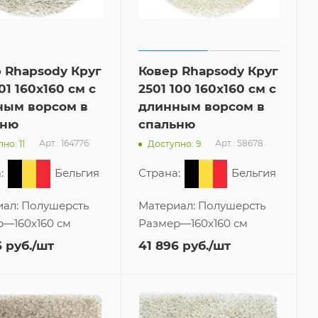
 Rhapsody Круг
Ковер Rhapsody Круг
01 160x160 см с
2501 100 160x160 см с
ным ворсом в
длинным ворсом в
ьню
спальню
Арт.: 164776
Арт.: 58678
но: 11
Доступно: 9
:
Бельгия
Страна:
Бельгия
иал:
Полушерсть
Материал:
Полушерсть
р
—
160x160 см
Размер
—
160x160 см
6
руб.
/шт
41 896
руб.
/шт