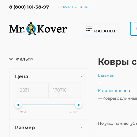
8 (800) 101-38-97
ЗАКАЗАТЬ ЗВОНОК
КАТАЛОГ
Ковры с
ФИЛЬТР
Главная
Цена
—
Каталог ковров
—
Ковры с длинны
2831
178716
По умолчанию (уб
Размер