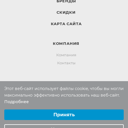
БРЕНДЫ
СКИДКИ
КАРТА САЙТА
КОМПАНИЯ
Компания
Контакты
ИНФОРМАЦИЯ
Этот веб-сайт использует файлы cookie, чтобы вы могли
Вопросы и ответы
максимально эффективно использовать наш веб-сайт.
Подробнее
Реквизиты
Выберите настройки cookie
Политика конфиденциальности
Минимальные
Принять
Аналитические/Функциональные