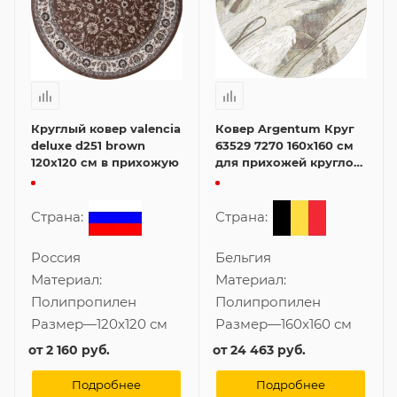
Круглый ковер valencia
Ковер Argentum Круг
deluxe d251 brown
63529 7270 160x160 см
120x120 см в прихожую
для прихожей круглой
формы
Страна:
Страна:
Россия
Бельгия
Материал:
Материал:
Полипропилен
Полипропилен
Размер
—
120x120 см
Размер
—
160x160 см
от
2 160 руб.
от
24 463 руб.
Подробнее
Подробнее