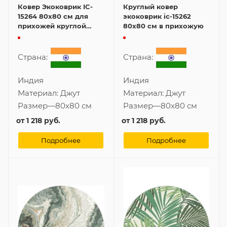
Ковер Экоковрик IC-
Круглый ковер
15264 80x80 см для
экоковрик ic-15262
прихожей круглой
80x80 см в прихожую
формы
Страна:
Страна:
Индия
Индия
Материал:
Джут
Материал:
Джут
Размер
—
80x80 см
Размер
—
80x80 см
от
1 218 руб.
от
1 218 руб.
Подробнее
Подробнее