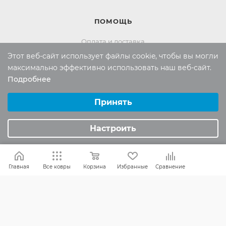
ПОМОЩЬ
Оплата и доставка
Этот веб-сайт использует файлы cookie, чтобы вы могли
Обмен и возврат
максимально эффективно использовать наш веб-сайт.
Подробнее
Выберите настройки cookie
Россия:
8 (800) 101-38-97
Минимальные
Принять
Москва:
8 (495) 196-00-06
Аналитические/Функциональные
Отдел продаж:
info
@mr-kover.ru
Настроить
Тех. поддержка:
support
@mr-kover.ru
Главная
Все ковры
Корзина
Избранные
Сравнение
2022-2026 © Интернет магазин
MR-KOVER.RU
Авторские права защищены. Воспроизведение
материалов сайта без письменного разрешения
запрещено.