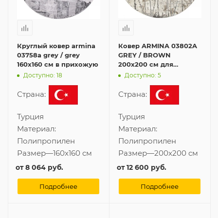
Круглый ковер armina
Ковер ARMINA 03802A
03758a grey / grey
GREY / BROWN
160x160 см в прихожую
200x200 см для
прихожей круглой
Доступно: 18
Доступно: 5
формы
Страна:
Страна:
Турция
Турция
Материал:
Материал:
Полипропилен
Полипропилен
Размер
—
160x160 см
Размер
—
200x200 см
от
8 064 руб.
от
12 600 руб.
Подробнее
Подробнее