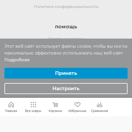
Политика конфиденциальности
ПОМОЩЬ
Оплата и доставка
Этот веб-сайт использует файлы cookie, чтобы вы могли
Обмен и возврат
максимально эффективно использовать наш веб-сайт.
Подробнее
Выберите настройки cookie
Россия:
8 (800) 101-38-97
Минимальные
Принять
Москва:
8 (495) 196-00-06
Аналитические/Функциональные
Отдел продаж:
info
@mr-kover.ru
Настроить
Тех. поддержка:
support
@mr-kover.ru
Главная
Все ковры
Корзина
Избранные
Сравнение
2022-2026 © Интернет магазин
MR-KOVER.RU
Авторские права защищены. Воспроизведение