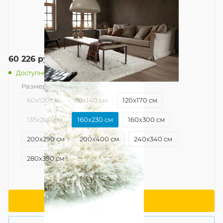
60 226
руб.
/шт
Доступно: 6
Размер
—
160x230 см
60x120 см
80x140 см
120x170 см
135x200 см
160x230 см
160x300 см
200x290 см
200x400 см
240x340 см
280x390 см
В корзину