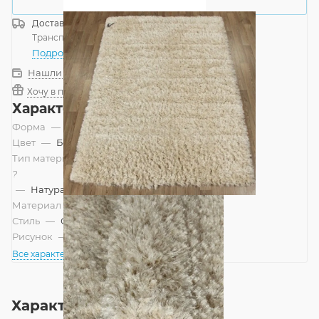
Купить в 1 клик
Доставка
Россия
Транспортной компанией
—
бесплатно
Подробнее
Нашли дешевле?
Хочу в подарок
Характеристики
Форма
—
Прямоугольник
Цвет
—
Бежевый, Светлый
Тип материала
?
—
Натуральный, Смешанный
Материал
—
Полушерсть
Стиль
—
Современный, Шале
Рисунок
—
Однотонный
Все характеристики
Характеристики