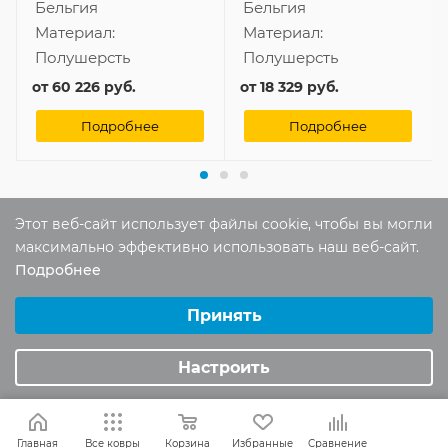
Бельгия
Бельгия
Материал:
Материал:
Полушерсть
Полушерсть
от
60 226 руб.
от
18 329 руб.
Подробнее
Подробнее
Этот веб-сайт использует файлы cookie, чтобы вы могли
максимально эффективно использовать наш веб-сайт.
Отзывы
Подробнее
Оставить отзыв
Выберите настройки cookie
Минимальные
Принять
Аналитические/Функциональные
Помогите другим пользователям с
Настроить
выбором - будьте первым, кто поделится
своим мнением об этом товаре
Главная
Все ковры
Корзина
Избранные
Сравнение