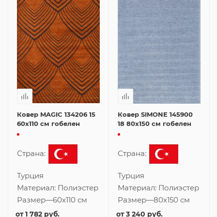
Ковер MAGIC 134206 15
Ковер SIMONE 145900
60x110 см гобелен
18 80x150 см гобелен
Страна:
Страна:
Турция
Турция
Материал:
Полиэстер
Материал:
Полиэстер
Размер
—
60x110 см
Размер
—
80x150 см
от
1 782 руб.
от
3 240 руб.