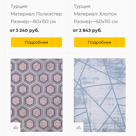
Турция
Турция
Материал:
Полиэстер
Материал:
Хлопок
Размер
—
80x150 см
Размер
—
60x110 см
от
3 240 руб.
от
2 843 руб.
Подробнее
Подробнее