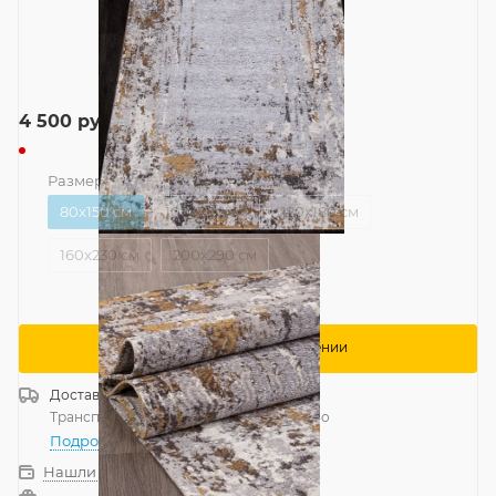
4 500
руб.
Размер
—
80x150 см
80x150 см
100x200 см
120x180 см
160x230 см
200x290 см
Сообщить о поступлении
Доставка
Россия
Транспортной компанией
—
бесплатно
Подробнее
Нашли дешевле?