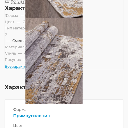
Хочу в подарок
Характеристики
Форма
—
Прямоугольник
Цвет
—
Серый
Тип материала
?
—
Смешанный
Материал
—
Полиэстер
Стиль
—
Современный
Рисунок
—
Абстракция
Все характеристики
Характеристики
Форма
Прямоугольник
Цвет