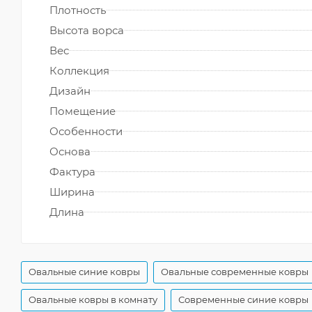
Плотность
Высота ворса
Вес
Коллекция
Дизайн
Помещение
Особенности
Основа
Фактура
Ширина
Длина
Овальные синие ковры
Овальные современные ковры
Овальные ковры в комнату
Современные синие ковры