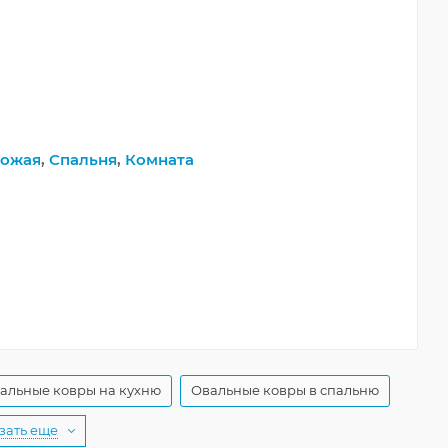
ожая
,
Спальня
,
Комната
альные ковры на кухню
Овальные ковры в спальню
зать еще