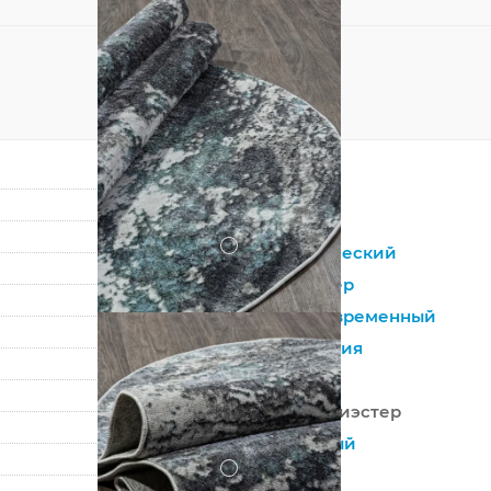
Овал
Синий
?
Синтетический
Полиэстер
Лофт
,
Современный
Абстракция
Турция
100% Полиэстер
Машинный
?
Средний