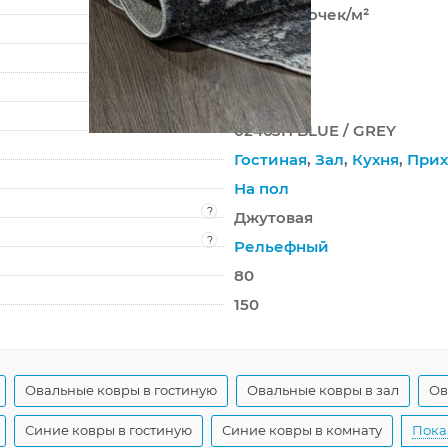
403 200 точек/м²
9 мм
1650 г/м²
SAFARI
02463H BLUE / GREY
Гостиная
,
Зал
,
Кухня
,
Прих
На пол
?
Джутовая
?
Рельефный
80
150
Овальные ковры в гостиную
Овальные ковры в зал
Ов
Синие ковры в гостиную
Синие ковры в комнату
Пока