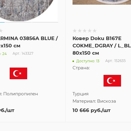
RMINA 03856A BLUE /
Ковер Doku B167E
x150 см
COKME_DGRAY / L_B
80x150 см
Арт.: 143327
: 24
Арт.: 152635
Доступно: 13
Страна:
л:
Полипропилен
Турция
Материал:
Вискоза
б.
/шт
10 666
руб.
/шт