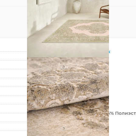
Прямоугольник
Бежевый
?
Натуральный
Вискоза
Европейский
Классический
Бельгия
95% Вискоза + 5% Полиэс
Машинный
?
Низкий