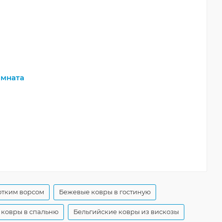
мната
отким ворсом
Бежевые ковры в гостиную
 ковры в спальню
Бельгийские ковры из вискозы