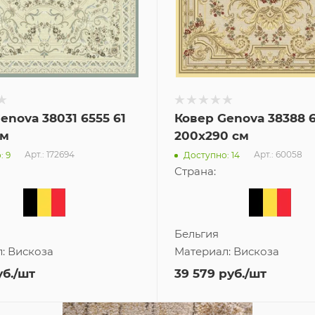
enova 38031 6555 61
Ковер Genova 38388 
см
200x290 см
Арт.: 172694
Арт.: 60058
: 9
Доступно: 14
Страна:
Бельгия
л:
Вискоза
Материал:
Вискоза
б.
/шт
39 579
руб.
/шт