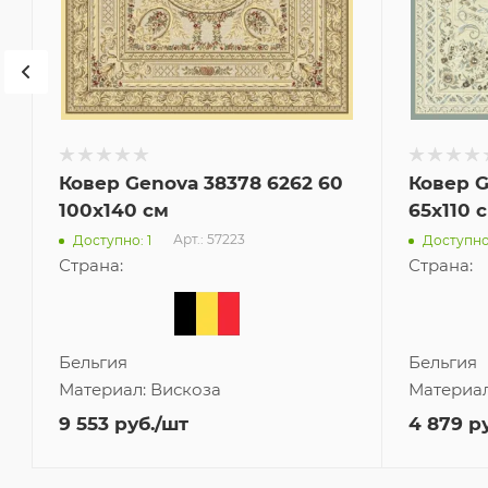
Ковер Genova 38378 6262 60
Ковер G
100x140 см
65x110 
Арт.: 57223
Доступно: 1
Доступно
Страна:
Страна:
Бельгия
Бельгия
Материал:
Вискоза
Материа
9 553
руб.
/шт
4 879
ру