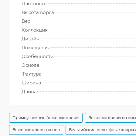
Плотность
Высота ворса
Вес
Коллекция
Дизайн
Помещение
Особенности
Основа
Фактура
Ширина
Длина
Прямоугольные бежевые ковры
Бежевые ковры из вис
Бежевые ковры на пол
Бельгийские рельефные ковры 