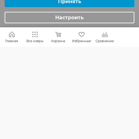
Минимальные
Принять
ИНФОРМАЦИЯ
Аналитические/Функциональные
Настроить
Вопросы и ответы
Реквизиты
Политика конфиденциальности
Главная
Все ковры
Корзина
Избранные
Сравнение
ПОМОЩЬ
Оплата и доставка
Обмен и возврат
Россия:
8 (800) 101-38-97
Москва:
8 (495) 196-00-06
Отдел продаж:
info
@mr-kover.ru
Тех. поддержка:
support
@mr-kover.ru