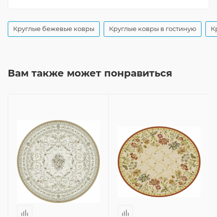
Круглые бежевые ковры
Круглые ковры в гостиную
К
Вам также может понравиться