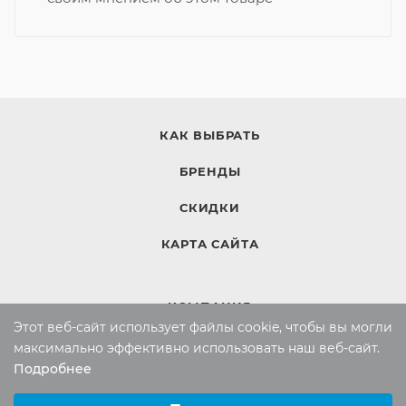
КАК ВЫБРАТЬ
БРЕНДЫ
СКИДКИ
КАРТА САЙТА
КОМПАНИЯ
Этот веб-сайт использует файлы cookie, чтобы вы могли
Компания
максимально эффективно использовать наш веб-сайт.
Подробнее
Контакты
Выберите настройки cookie