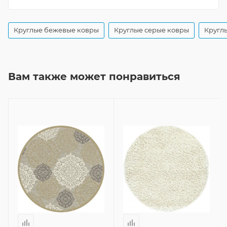
Круглые бежевые ковры
Круглые серые ковры
Кругл
Вам также может понравиться