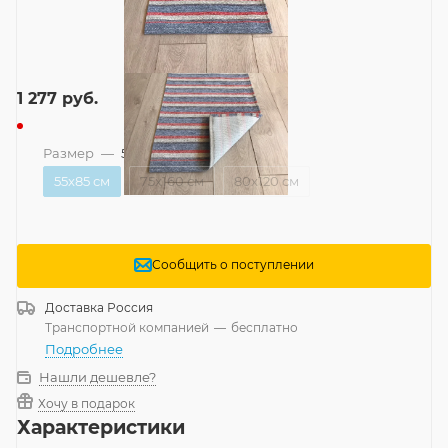
1 277
руб.
Размер
—
55x85 см
55x85 см
75x160 см
80x120 см
Сообщить о поступлении
Доставка
Россия
Транспортной компанией
—
бесплатно
Подробнее
Нашли дешевле?
Хочу в подарок
Характеристики