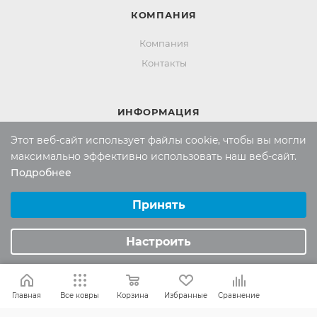
КОМПАНИЯ
Компания
Контакты
ИНФОРМАЦИЯ
Этот веб-сайт использует файлы cookie, чтобы вы могли
Вопросы и ответы
максимально эффективно использовать наш веб-сайт.
Реквизиты
Подробнее
Политика конфиденциальности
Выберите настройки cookie
Минимальные
Принять
Аналитические/Функциональные
ПОМОЩЬ
Настроить
Оплата и доставка
Обмен и возврат
Главная
Все ковры
Корзина
Избранные
Сравнение