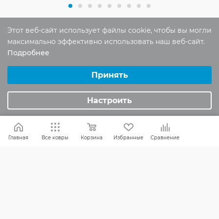
Этот веб-сайт использует файлы cookie, чтобы вы могли
максимально эффективно использовать наш веб-сайт.
Отзывы
Подробнее
Оставить отзыв
Выберите настройки cookie
Минимальные
Принять
Аналитические/Функциональные
Помогите другим пользователям с
Настроить
выбором - будьте первым, кто поделится
своим мнением об этом товаре
Главная
Все ковры
Корзина
Избранные
Сравнение
КАК ВЫБРАТЬ
БРЕНДЫ