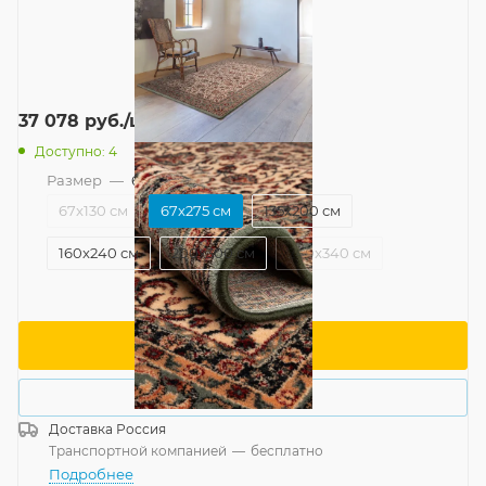
37 078
руб.
/шт
Доступно: 4
Размер
—
67x275 см
67x130 см
67x275 см
135x200 см
160x240 см
200x300 см
240x340 см
В корзину
Купить в 1 клик
Доставка
Россия
Транспортной компанией
—
бесплатно
Подробнее