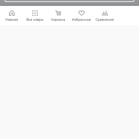
Оплата и доставка
Обмен и возврат
Главная
Все ковры
Корзина
Избранные
Сравнение
Россия:
8 (800) 101-38-97
Москва:
8 (495) 196-00-06
Отдел продаж:
info
@mr-kover.ru
Тех. поддержка:
support
@mr-kover.ru
2022-2026 © Интернет магазин
MR-KOVER.RU
Авторские права защищены. Воспроизведение
материалов сайта без письменного разрешения
запрещено.