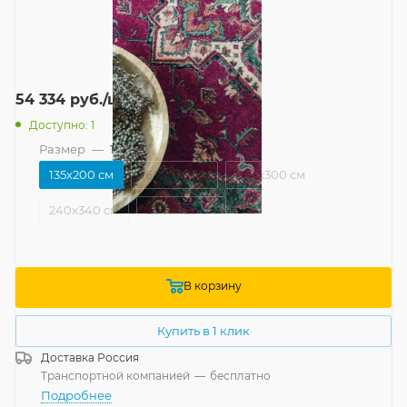
54 334
руб.
/шт
Доступно: 1
Размер
—
135x200 см
135x200 см
160x240 см
200x300 см
240x340 см
300x420 см
В корзину
Купить в 1 клик
Доставка
Россия
Транспортной компанией
—
бесплатно
Подробнее