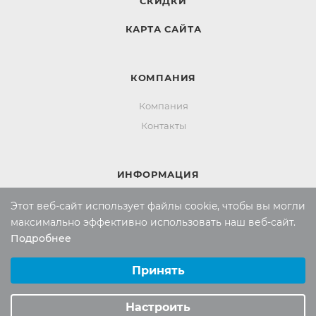
СКИДКИ
КАРТА САЙТА
КОМПАНИЯ
Компания
Контакты
ИНФОРМАЦИЯ
Вопросы и ответы
Этот веб-сайт использует файлы cookie, чтобы вы могли
максимально эффективно использовать наш веб-сайт.
Реквизиты
Подробнее
Политика конфиденциальности
Выберите настройки cookie
Минимальные
Принять
Аналитические/Функциональные
ПОМОЩЬ
Настроить