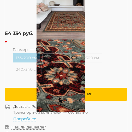
54 334
руб.
Размер
—
135x200 см
135x200 см
160x240 см
200x300 см
240x340 см
Сообщить о поступлении
Доставка
Россия
Транспортной компанией
—
бесплатно
Подробнее
Нашли дешевле?