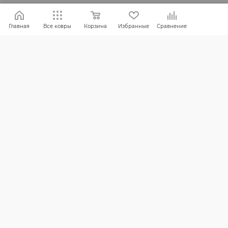
Главная
Все ковры
Корзина
Избранные
Сравнение
Россия:
8 (800) 101-38-97
Москва:
8 (495) 196-00-06
Отдел продаж:
info
@mr-kover.ru
Тех. поддержка:
support
@mr-kover.ru
2022-2026 © Интернет магазин
MR-KOVER.RU
Авторские права защищены. Воспроизведение
материалов сайта без письменного разрешения
запрещено.