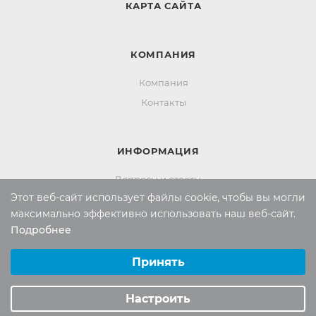
КАРТА САЙТА
КОМПАНИЯ
Компания
Контакты
ИНФОРМАЦИЯ
Вопросы и ответы
Этот веб-сайт использует файлы cookie, чтобы вы могли
Реквизиты
максимально эффективно использовать наш веб-сайт.
Политика конфиденциальности
Подробнее
Выберите настройки cookie
Минимальные
Принять
ПОМОЩЬ
Аналитические/Функциональные
Оплата и доставка
Настроить
Обмен и возврат