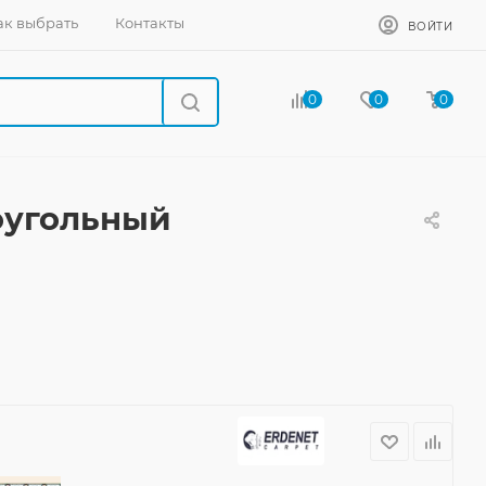
ак выбрать
Контакты
ВОЙТИ
0
0
0
моугольный