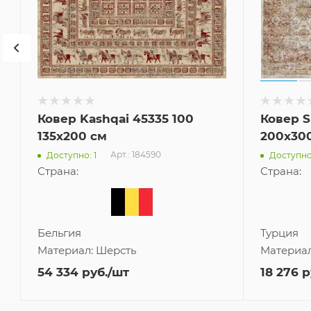
Ковер Kashqai 45335 100
Ковер 
м
135x200 см
200x30
Арт.: 184590
Доступно: 1
Доступно
Страна:
Страна:
Бельгия
Турция
Материал:
Шерсть
Материа
54 334
руб.
/шт
18 276
р