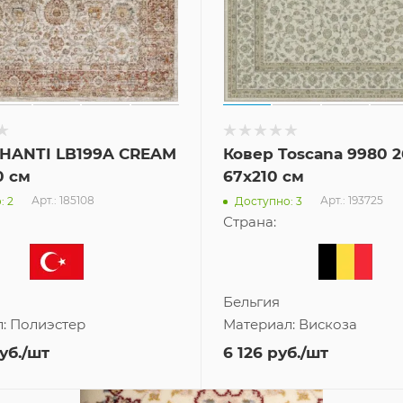
SHANTI LB199A CREAM
Ковер Toscana 9980 
0 см
67x210 см
Арт.: 185108
Арт.: 193725
: 2
Доступно: 3
Страна:
Бельгия
л:
Полиэстер
Материал:
Вискоза
уб.
/шт
6 126
руб.
/шт