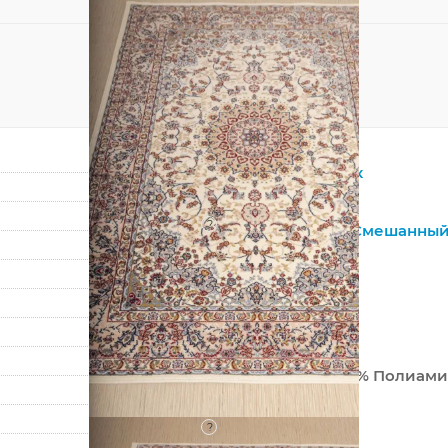
Прямоугольник
Бежевый
?
Натуральный
,
Смешанны
Шерсть
Восточный
Классический
Монголия
80% Шерсть 20% Полиамид
Машинный
?
Средний