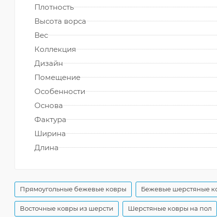
Плотность
Высота ворса
Вес
Коллекция
Дизайн
Помещение
Особенности
Основа
Фактура
Ширина
Длина
Прямоугольные бежевые ковры
Бежевые шерстяные к
Восточные ковры из шерсти
Шерстяные ковры на пол