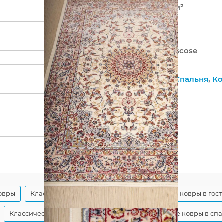
680 000 точек/м²
10 мм
2460 г/м²
Hunnu Wool+Viscose
6C1101 001
Гостиная
,
Зал
,
Спальня
,
Ко
На пол
?
Джутовая
?
Гладкий
160
230
овры
Классические бежевые ковры
Бежевые ковры в гос
Классические ковры в гостиную
Классические ковры в сп