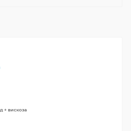
й
 + вискоза