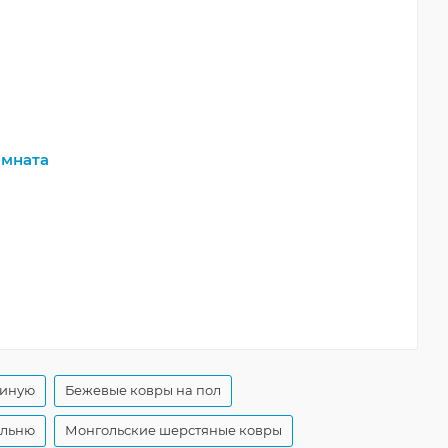
мната
тиную
Бежевые ковры на пол
альню
Монгольские шерстяные ковры