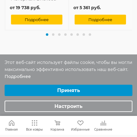
от
19 738 руб.
от
5 361 руб.
Подробнее
Подробнее
Отзывы
Этот веб-сайт использует файлы cookie, чтобы вы могли
Оставить отзыв
максимально эффективно использовать наш веб-сайт.
Подробнее
Выберите настройки cookie
Помогите другим пользователям с
Минимальные
Принять
выбором - будьте первым, кто поделится
Аналитические/Функциональные
своим мнением об этом товаре
Настроить
Главная
Все ковры
Корзина
Избранные
Сравнение