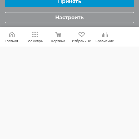
Минимальные
Принять
Аналитические/Функциональные
ИНФОРМАЦИЯ
Настроить
Вопросы и ответы
Реквизиты
Главная
Все ковры
Корзина
Избранные
Сравнение
Политика конфиденциальности
ПОМОЩЬ
Оплата и доставка
Обмен и возврат
Россия:
8 (800) 101-38-97
Москва:
8 (495) 196-00-06
Отдел продаж:
info
@mr-kover.ru