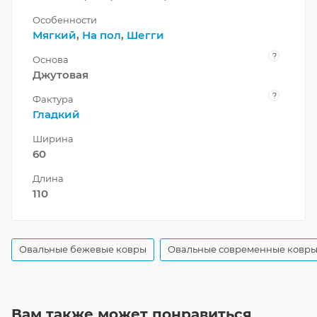
Особенности
Мягкий
,
На пол
,
Шегги
?
Основа
Джутовая
?
Фактура
Гладкий
Ширина
60
Длина
110
Овальные бежевые ковры
Овальные современные ковр
Вам также может понравиться