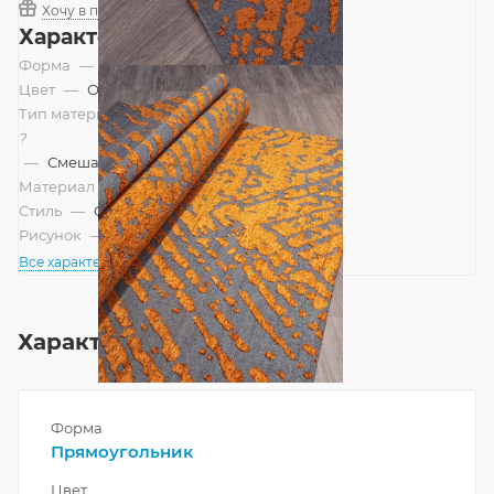
Хочу в подарок
Характеристики
Форма
—
Прямоугольник
Цвет
—
Оранжевый
Тип материала
?
—
Смешанный
Материал
—
Хлопок
Стиль
—
Современный
Рисунок
—
Абстракция
Все характеристики
Характеристики
Форма
Прямоугольник
Цвет