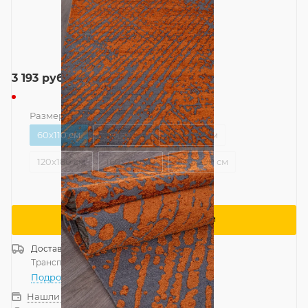
3 193
руб.
Размер
—
60x110 см
60x110 см
80x150 см
100x200 см
120x180 см
160x230 см
200x290 см
Сообщить о поступлении
Доставка
Россия
Транспортной компанией
—
бесплатно
Подробнее
Нашли дешевле?