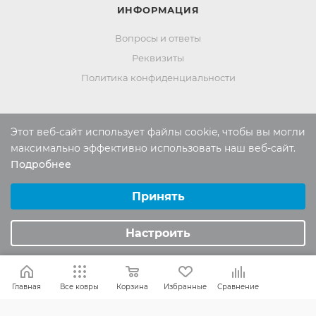
ИНФОРМАЦИЯ
Вопросы и ответы
Реквизиты
Политика конфиденциальности
ПОМОЩЬ
Этот веб-сайт использует файлы cookie, чтобы вы могли
максимально эффективно использовать наш веб-сайт.
Оплата и доставка
Подробнее
Обмен и возврат
Выберите настройки cookie
Минимальные
Принять
Аналитические/Функциональные
Россия:
8 (800) 101-38-97
Настроить
Москва:
8 (495) 196-00-06
Отдел продаж:
info
@mr-kover.ru
Главная
Все ковры
Корзина
Избранные
Сравнение
Тех. поддержка:
support
@mr-kover.ru