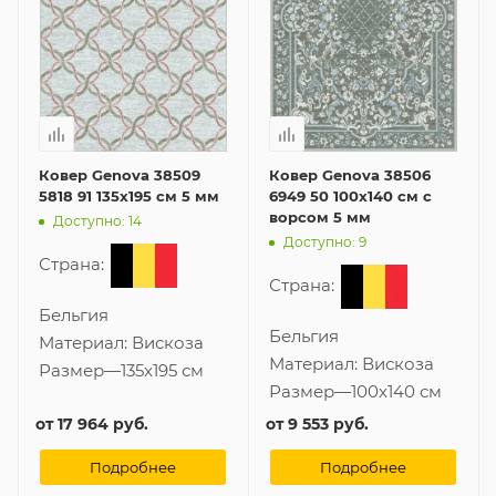
Ковер Genova 38509
Ковер Genova 38506
5818 91 135x195 см 5 мм
6949 50 100x140 см с
ворсом 5 мм
Доступно: 14
Доступно: 9
Страна:
Страна:
Бельгия
Бельгия
Материал:
Вискоза
Материал:
Вискоза
Размер
—
135x195 см
Размер
—
100x140 см
от
17 964 руб.
от
9 553 руб.
Подробнее
Подробнее