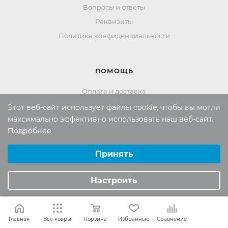
Вопросы и ответы
Реквизиты
Политика конфиденциальности
ПОМОЩЬ
Оплата и доставка
Обмен и возврат
Этот веб-сайт использует файлы cookie, чтобы вы могли
максимально эффективно использовать наш веб-сайт.
Подробнее
Выберите настройки cookie
Россия:
8 (800) 101-38-97
Минимальные
Принять
Москва:
8 (495) 196-00-06
Аналитические/Функциональные
Отдел продаж:
info
@mr-kover.ru
Настроить
Тех. поддержка:
support
@mr-kover.ru
Главная
Все ковры
Корзина
Избранные
Сравнение