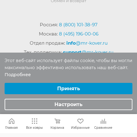
Обмен и возврат
Россия:
8 (800) 101-38-97
Москва:
8 (495) 196-00-06
Отдел продаж:
info
@mr-kover.ru
Тех. поддержка:
support
@mr-kover.ru
Этот веб-сайт использует файлы cookie, чтобы вы могли
максимально эффективно использовать наш веб-сайт.
Подробнее
2022-2026 © Интернет магазин
MR-KOVER.RU
Выберите настройки cookie
Авторские права защищены. Воспроизведение
Минимальные
Принять
материалов сайта без письменного разрешения
Аналитические/Функциональные
запрещено.
Настроить
Главная
Все ковры
Корзина
Избранные
Сравнение