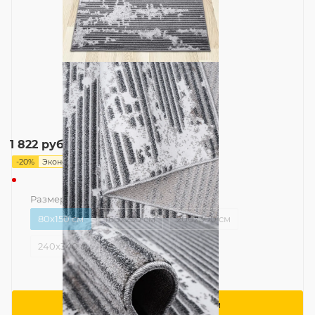
2 277
руб.
1 822
руб.
-
20
%
Экономия
455
руб.
Размер
—
80x150 см
80x150 см
160x230 см
200x300 см
240x340 см
Сообщить о поступлении