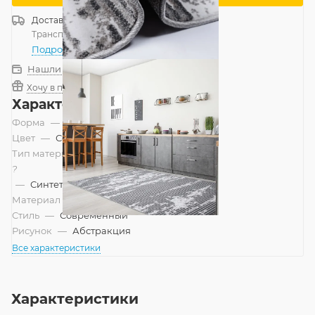
Доставка
Россия
Транспортной компанией
—
бесплатно
Подробнее
Нашли дешевле?
Хочу в подарок
Характеристики
Форма
—
Прямоугольник
Цвет
—
Серый
Тип материала
?
—
Синтетический
Материал
—
Полипропилен
Стиль
—
Современный
Рисунок
—
Абстракция
Все характеристики
Характеристики