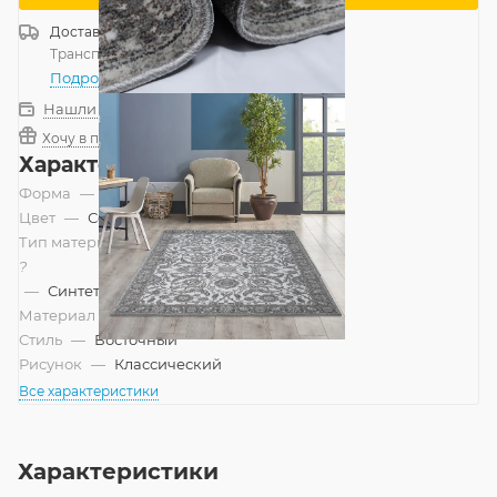
Доставка
Россия
Транспортной компанией
—
бесплатно
Подробнее
Нашли дешевле?
Хочу в подарок
Характеристики
Форма
—
Прямоугольник
Цвет
—
Серый
Тип материала
?
—
Синтетический
Материал
—
Полипропилен
Стиль
—
Восточный
Рисунок
—
Классический
Все характеристики
Характеристики