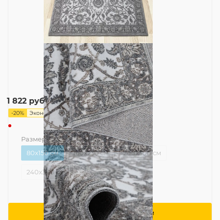
2 277
руб.
1 822
руб.
-
20
%
Экономия
455
руб.
Размер
—
80x150 см
80x150 см
160x230 см
200x300 см
240x340 см
Сообщить о поступлении