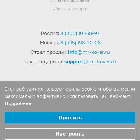
Оплата и доставка
Обмен и возврат
Россия:
8 (800) 101-38-97
Москва:
8 (495) 196-00-06
Отдел продаж:
info
@mr-kover.ru
Тех. поддержка:
support
@mr-kover.ru
2022-2026 © Интернет магазин
MR-KOVER.RU
Этот веб-сайт использует файлы cookie, чтобы вы могли
Авторские права защищены. Воспроизведение
максимально эффективно использовать наш веб-сайт.
материалов сайта без письменного разрешения
Подробнее
Выберите настройки cookie
запрещено.
Минимальные
Принять
Аналитические/Функциональные
Настроить