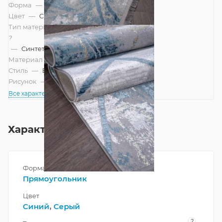
Форма
—
Прямоугольник
Цвет
—
Синий, Серый
Тип материала
?
—
Синтетический
Материал
—
Полиэстер
Стиль
—
Винтажный, Современный
Рисунок
—
Абстракция
Все характеристики
Характеристики
Форма
Прямоугольник
Цвет
Синий
,
Серый
?