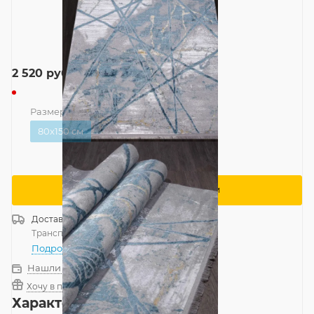
2 520
руб.
Размер
—
80x150 см
80x150 см
Сообщить о поступлении
Доставка
Россия
Транспортной компанией
—
бесплатно
Подробнее
Нашли дешевле?
Хочу в подарок
Характеристики