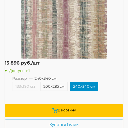
13 896
руб.
/шт
Доступно: 1
Размер
—
240x340 см
133x190 см
200x285 см
240x340 см
В корзину
Купить в 1 клик