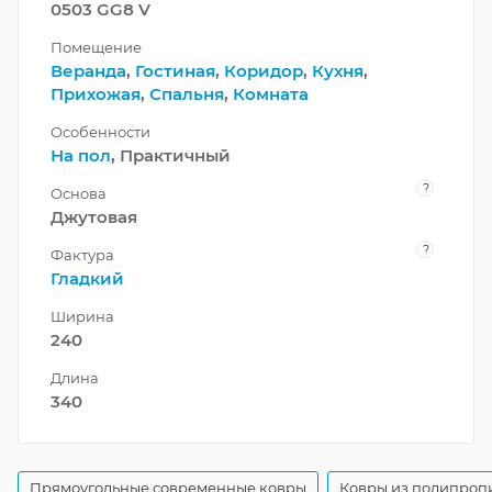
0503 GG8 V
Помещение
Веранда
,
Гостиная
,
Коридор
,
Кухня
,
Прихожая
,
Спальня
,
Комната
Особенности
На пол
, Практичный
?
Основа
Джутовая
?
Фактура
Гладкий
Ширина
240
Длина
340
Прямоугольные современные ковры
Ковры из полипроп