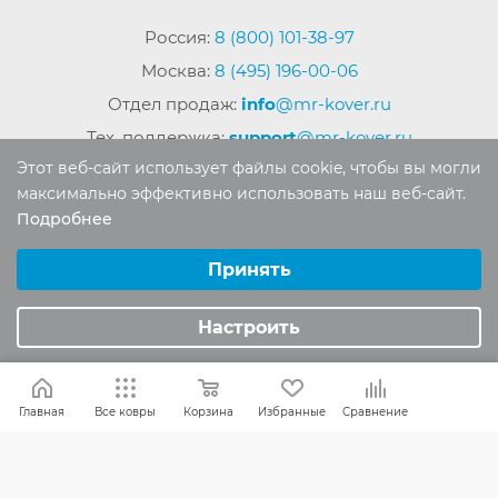
Россия:
8 (800) 101-38-97
Москва:
8 (495) 196-00-06
Отдел продаж:
info
@mr-kover.ru
Тех. поддержка:
support
@mr-kover.ru
Этот веб-сайт использует файлы cookie, чтобы вы могли
максимально эффективно использовать наш веб-сайт.
Подробнее
2022-2026 © Интернет магазин
MR-KOVER.RU
Выберите настройки cookie
Авторские права защищены. Воспроизведение
Минимальные
Принять
материалов сайта без письменного разрешения
Аналитические/Функциональные
запрещено.
Настроить
Главная
Все ковры
Корзина
Избранные
Сравнение