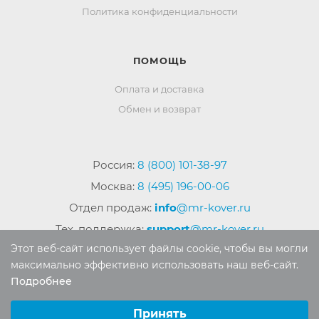
Политика конфиденциальности
ПОМОЩЬ
Оплата и доставка
Обмен и возврат
Россия:
8 (800) 101-38-97
Москва:
8 (495) 196-00-06
Отдел продаж:
info
@mr-kover.ru
Тех. поддержка:
support
@mr-kover.ru
Этот веб-сайт использует файлы cookie, чтобы вы могли
максимально эффективно использовать наш веб-сайт.
Подробнее
2022-2026 © Интернет магазин
MR-KOVER.RU
Выберите настройки cookie
Авторские права защищены. Воспроизведение
Минимальные
Принять