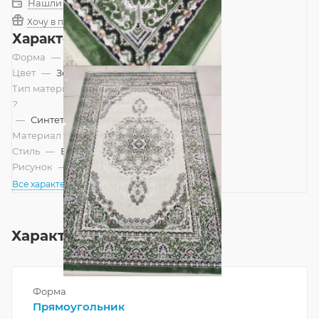
Нашли дешевле?
Хочу в подарок
Характеристики
Форма
—
Прямоугольник
Цвет
—
Зеленый, Мятный
Тип материала
?
—
Синтетический
Материал
—
Полиэстер
Стиль
—
Восточный
Рисунок
—
Классический
Все характеристики
Характеристики
Форма
Прямоугольник