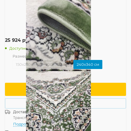
25 924
руб.
/шт
Доступно: 3
Размер
—
240x340 см
150x230 см
200x300 см
240x340 см
В корзину
Купить в 1 клик
Доставка
Россия
Транспортной компанией
—
бесплатно
Подробнее