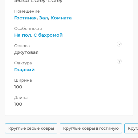
4924A L.Grey-L.Grey
Помещение
Гостиная
,
Зал
,
Комната
Особенности
На пол
,
С бахромой
?
Основа
Джутовая
?
Фактура
Гладкий
Ширина
100
Длина
100
Круглые серые ковры
Круглые ковры в гостиную
Круг