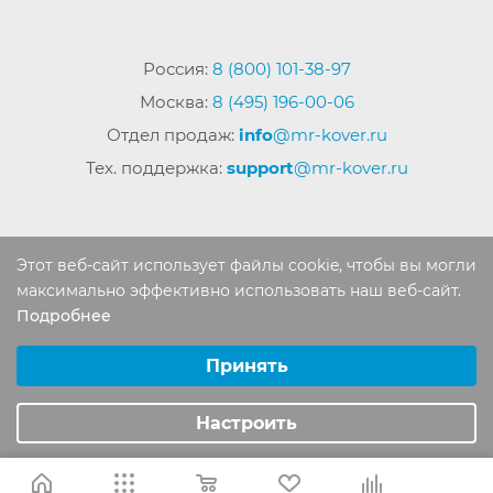
Россия:
8 (800) 101-38-97
Москва:
8 (495) 196-00-06
Отдел продаж:
info
@mr-kover.ru
Тех. поддержка:
support
@mr-kover.ru
2022-2026 © Интернет магазин
MR-KOVER.RU
Этот веб-сайт использует файлы cookie, чтобы вы могли
Авторские права защищены. Воспроизведение
максимально эффективно использовать наш веб-сайт.
материалов сайта без письменного разрешения
Подробнее
Выберите настройки cookie
запрещено.
Минимальные
Принять
Аналитические/Функциональные
Настроить