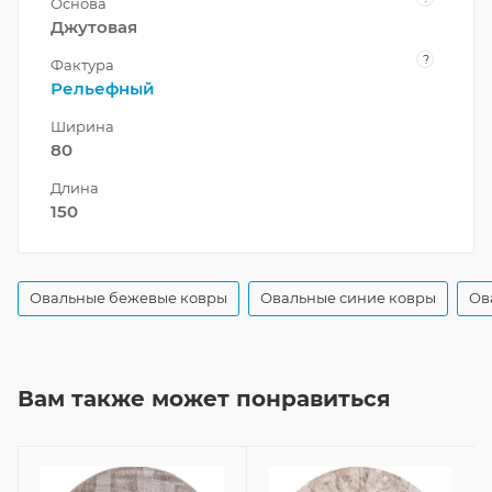
Основа
Джутовая
?
Фактура
Рельефный
Ширина
80
Длина
150
Овальные бежевые ковры
Овальные синие ковры
Ов
Вам также может понравиться