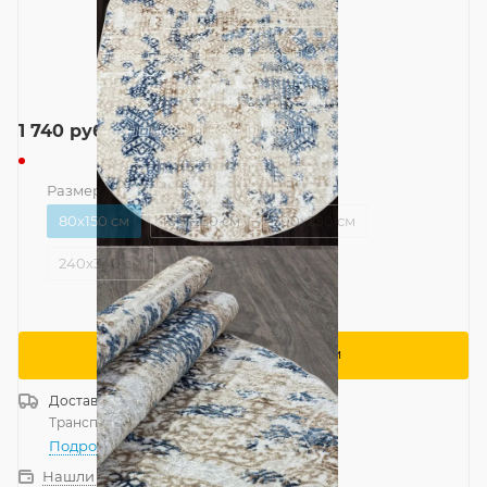
1 740
руб.
Размер
—
80x150 см
80x150 см
160x230 см
200x290 см
240x340 см
Сообщить о поступлении
Доставка
Россия
Транспортной компанией
—
бесплатно
Подробнее
Нашли дешевле?