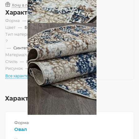
Хочу в подарок
Характеристики
Форма
—
Овал
Цвет
—
Бежевый, Синий
Тип материала
?
—
Синтетический
Материал
—
Полиэстер
Стиль
—
Винтажный, Современный
Рисунок
—
Современный
Все характеристики
Характеристики
Форма
Овал