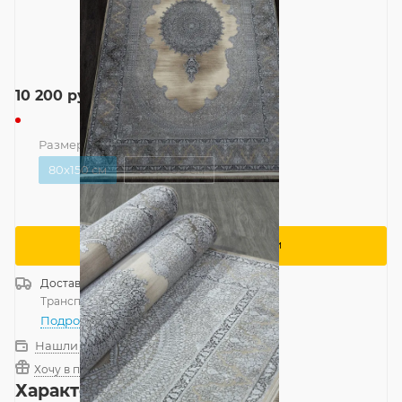
10 200
руб.
Размер
—
80x150 см
80x150 см
200x400 см
Сообщить о поступлении
Доставка
Россия
Транспортной компанией
—
бесплатно
Подробнее
Нашли дешевле?
Хочу в подарок
Характеристики