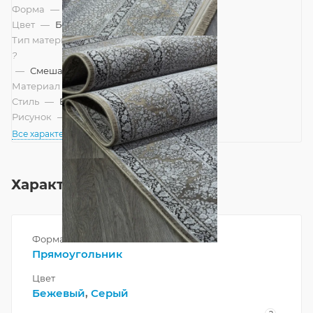
Форма
—
Прямоугольник
Цвет
—
Бежевый, Серый
Тип материала
?
—
Смешанный
Материал
—
Вискоза
Стиль
—
Восточный
Рисунок
—
Классический
Все характеристики
Характеристики
Форма
Прямоугольник
Цвет
Бежевый
,
Серый