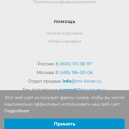
Политика конфиденциальности
ПОМОЩЬ
Оплата и доставка
Обмен и возврат
Россия:
8 (800) 101-38-97
Москва:
8 (495) 196-00-06
Отдел продаж:
info
@mr-kover.ru
Тех. поддержка:
support
@mr-kover.ru
Этот веб-сайт использует файлы cookie, чтобы вы могли
максимально эффективно использовать наш веб-сайт.
Подробнее
2022-2026 © Интернет магазин
MR-KOVER.RU
Выберите настройки cookie
Авторские права защищены. Воспроизведение
Минимальные
Принять
материалов сайта без письменного разрешения