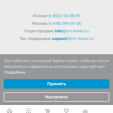
Россия:
8 (800) 101-38-97
Москва:
8 (495) 196-00-06
Отдел продаж:
info
@mr-kover.ru
Тех. поддержка:
support
@mr-kover.ru
2022-2026 © Интернет магазин
MR-KOVER.RU
Этот веб-сайт использует файлы cookie, чтобы вы могли
Авторские права защищены. Воспроизведение
максимально эффективно использовать наш веб-сайт.
материалов сайта без письменного разрешения
Подробнее
Выберите настройки cookie
запрещено.
Минимальные
Принять
Аналитические/Функциональные
Настроить