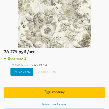
38 279
руб.
/шт
Доступно: 2
Размер
—
160x230 см
160x230 см
200x290 см
В корзину
Купить в 1 клик