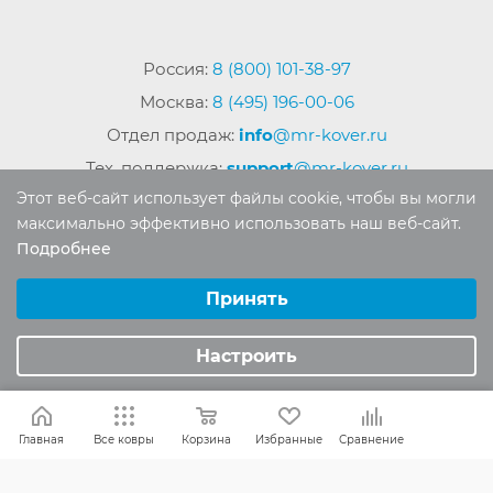
Россия:
8 (800) 101-38-97
Москва:
8 (495) 196-00-06
Отдел продаж:
info
@mr-kover.ru
Тех. поддержка:
support
@mr-kover.ru
Этот веб-сайт использует файлы cookie, чтобы вы могли
максимально эффективно использовать наш веб-сайт.
Подробнее
2022-2026 © Интернет магазин
MR-KOVER.RU
Выберите настройки cookie
Авторские права защищены. Воспроизведение
Минимальные
Принять
материалов сайта без письменного разрешения
Аналитические/Функциональные
запрещено.
Настроить
Главная
Все ковры
Корзина
Избранные
Сравнение