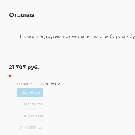
Отзывы
Помогите другим пользователям с выбором - бу
21 707
руб.
Размер
—
133x195 см
133x195 см
160x230 см
200x290 см
240x330 см