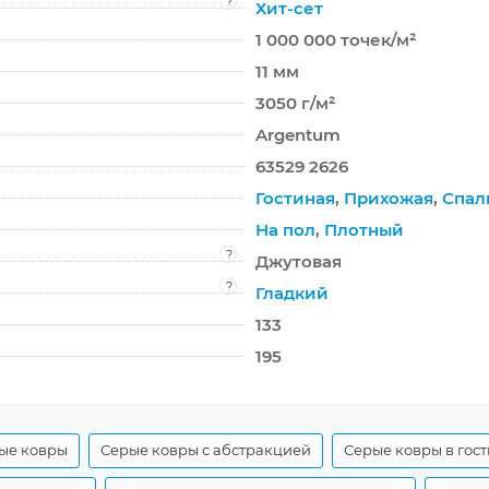
?
Хит-сет
1 000 000 точек/м²
11 мм
3050 г/м²
Argentum
63529 2626
Гостиная
,
Прихожая
,
Спал
На пол
,
Плотный
?
Джутовая
?
Гладкий
133
195
ые ковры
Серые ковры с абстракцией
Серые ковры в гос