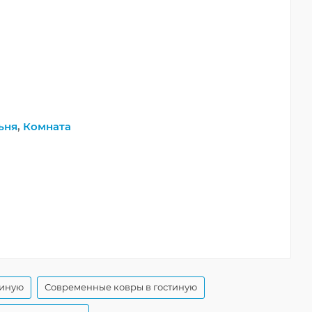
ьня
,
Комната
тиную
Современные ковры в гостиную