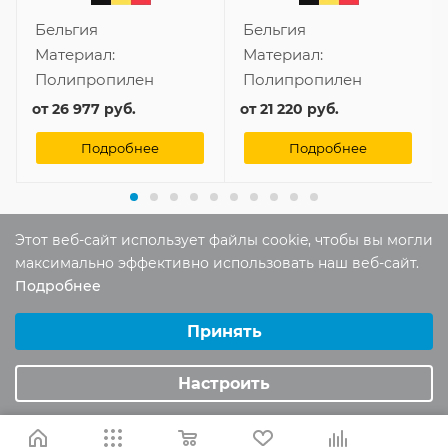
Бельгия
Бельгия
Материал:
Материал:
Полипропилен
Полипропилен
от
26 977 руб.
от
21 220 руб.
Подробнее
Подробнее
Этот веб-сайт использует файлы cookie, чтобы вы могли
максимально эффективно использовать наш веб-сайт.
Отзывы
Подробнее
Выберите настройки cookie
Оставить отзыв
Минимальные
Принять
Аналитические/Функциональные
Помогите другим пользователям с
Настроить
выбором - будьте первым, кто поделится
своим мнением об этом товаре