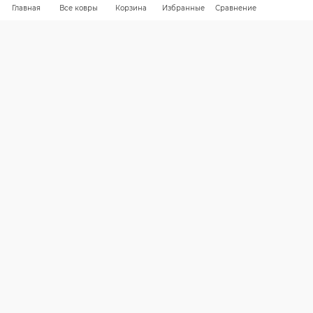
Главная
Все ковры
Корзина
Избранные
Сравнение
КАК ВЫБРАТЬ
БРЕНДЫ
СКИДКИ
КАРТА САЙТА
КОМПАНИЯ
Компания
Контакты