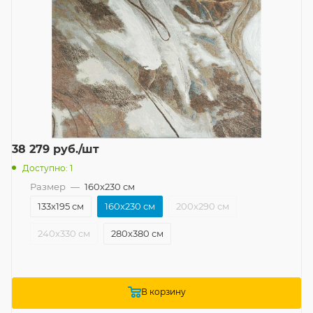
38 279
руб.
/шт
Доступно: 1
Размер
—
160x230 см
133x195 см
160x230 см
200x290 см
240x330 см
280x380 см
В корзину