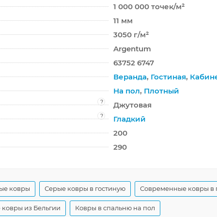
1 000 000 точек/м²
11 мм
3050 г/м²
Argentum
63752 6747
Веранда
,
Гостиная
,
Кабин
На пол
,
Плотный
?
Джутовая
?
Гладкий
200
290
ые ковры
Серые ковры в гостиную
Современные ковры в 
ковры из Бельгии
Ковры в спальню на пол