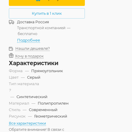
Купить в 1 клик
Доставка
Россия
Транспортной компанией
—
бесплатно
Подробнее
Нашли дешевле?
Хочу в подарок
Характеристики
Форма
—
Прямоугольник
Цвет
—
Серый
Тип материала
?
—
Синтетический
Материал
—
Полипропилен
Стиль
—
Современный
Рисунок
—
Геометрический
Все характеристики
Обратите внимание! В связи с