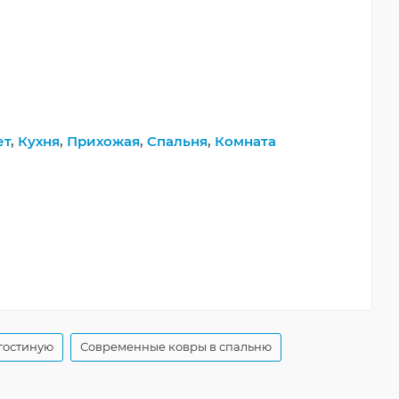
ет
,
Кухня
,
Прихожая
,
Спальня
,
Комната
гостиную
Современные ковры в спальню