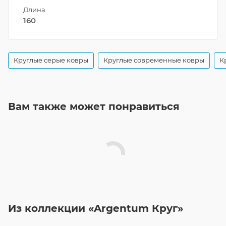
Длина
160
Круглые серые ковры
Круглые современные ковры
К
Вам также может понравиться
Из коллекции «Argentum Круг»