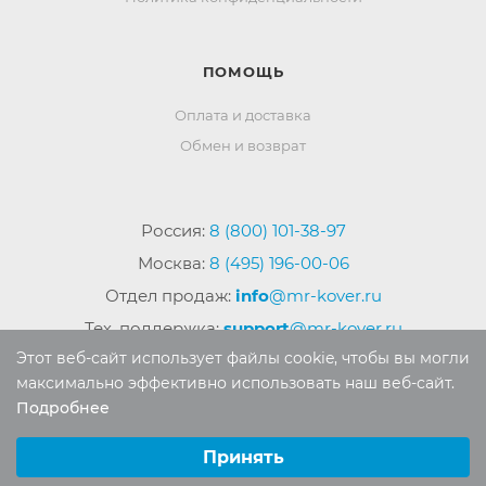
ПОМОЩЬ
Оплата и доставка
Обмен и возврат
Россия:
8 (800) 101-38-97
Москва:
8 (495) 196-00-06
Отдел продаж:
info
@mr-kover.ru
Тех. поддержка:
support
@mr-kover.ru
Этот веб-сайт использует файлы cookie, чтобы вы могли
максимально эффективно использовать наш веб-сайт.
Подробнее
2022-2026 © Интернет магазин
MR-KOVER.RU
Выберите настройки cookie
Авторские права защищены. Воспроизведение
Минимальные
Принять
материалов сайта без письменного разрешения
Аналитические/Функциональные