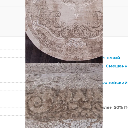
Овал
Бежевый
,
Коричневый
?
Синтетический
,
Смешанн
Полипропилен
Винтажный
,
Европейский
Классический
Турция
50% Полипропилен 50% П
Машинный
?
Средний