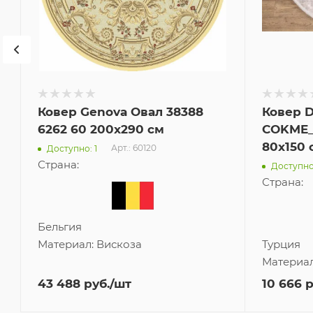
Ковер Genova Овал 38388
Ковер 
6262 60 200x290 см
COKME_
80x150 
Арт.: 60120
Доступно: 1
Страна:
Доступно
Страна:
Бельгия
Материал:
Вискоза
Турция
Материа
43 488
руб.
/шт
10 666
р