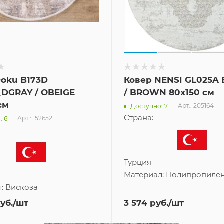
Doku B173D
Ковер NENSI GL025
DGRAY / OBEIGE
/ BROWN 80x150 см
см
Арт.: 205164
Доступно: 7
Страна:
Арт.: 152652
: 6
Турция
Материал:
Полипропиле
л:
Вискоза
уб.
/шт
3 574
руб.
/шт