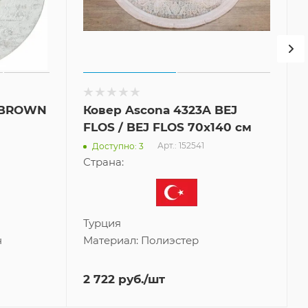
A BROWN
Ковер Ascona 4323A BEJ
FLOS / BEJ FLOS 70x140 см
Арт.: 152541
Доступно: 3
Страна:
Турция
н
Материал:
Полиэстер
2 722
руб.
/шт