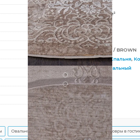
?
Хит-сет
462 000 точек/м²
10 мм
2350 г/м²
ARMINA
03707A BROWN / BROWN
Гостиная
,
Зал
,
Спальня
,
Ко
На пол
,
Оригинальный
?
Джутовая
?
Рельефный
80
150
ы
Овальные классические ковры
Овальные ковры в гости