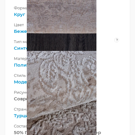
Форма
Круг
Цвет
Бежевый
,
Коричневый
?
Тип материала
Синтетический
,
Смешанный
Материал
Полипропилен
Стиль
Модерн
Рисунок
Современный
Страна
Турция
Состав ворса
50% Полипропилен 50% Полиэстер