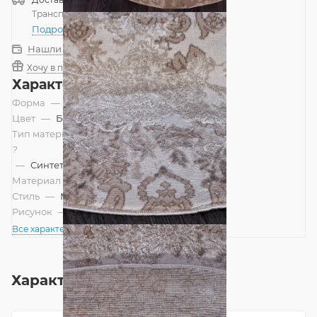
Транспортной компанией
—
бесплатно
Подробнее
Нашли дешевле?
Хочу в подарок
Характеристики
Форма
—
Круг
Цвет
—
Бежевый, Коричневый
Тип материала
?
—
Синтетический, Смешанный
Материал
—
Полипропилен
Стиль
—
Модерн
Рисунок
—
Современный
Все характеристики
Характеристики