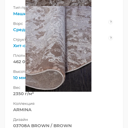
Тип производства
Машинный
?
Ворс
Средний
?
Структура нити
Хит-сет
Плотность
462 000 точек/м²
Высота ворса
10 мм
Вес
2350 г/м²
Коллекция
ARMINA
Дизайн
03708A BROWN / BROWN