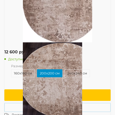
12 600
руб.
/шт
Доступно: 1
Размер
—
200x200 см
160x160 см
200x200 см
240x240 см
В корзину
Купить в 1 клик
Доставка
Россия