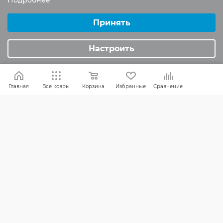
Подробнее
Выберите настройки cookie
Реквизиты
Минимальные
Принять
Политика конфиденциальности
Аналитические/Функциональные
Настроить
ПОМОЩЬ
Оплата и доставка
Главная
Все ковры
Корзина
Избранные
Сравнение
Обмен и возврат
Россия:
8 (800) 101-38-97
Москва:
8 (495) 196-00-06
Отдел продаж:
info
@mr-kover.ru
Тех. поддержка:
support
@mr-kover.ru
2022-2026 © Интернет магазин
MR-KOVER.RU