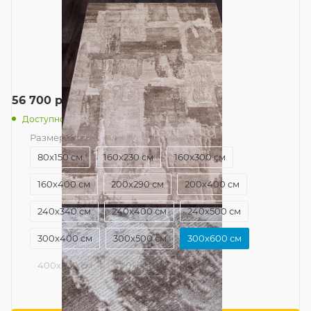
56 700
руб.
/шт
Доступно: 2
Размер
—
300x600 см
80x150 см
160x230 см
160x300 см
160x400 см
200x290 см
200x400 см
240x340 см
240x400 см
240x500 см
300x400 см
300x500 см
300x600 см
400x500 см
400x600 см