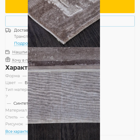
В корзину
Купить в 1 клик
Доставка
Россия
Транспортной компанией
—
бесплатно
Подробнее
Нашли дешевле?
Хочу в подарок
Характеристики
Форма
—
Прямоугольник
Цвет
—
Бежевый, Коричневый
Тип материала
?
—
Синтетический, Смешанный
Материал
—
Полипропилен
Стиль
—
Современный
Рисунок
—
Абстракция
Все характеристики