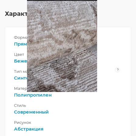
Характеристики
Форма
Прямоугольник
Цвет
Бежевый
,
Коричневый
?
Тип материала
Синтетический
,
Смешанный
Материал
Полипропилен
Стиль
Современный
Рисунок
Абстракция