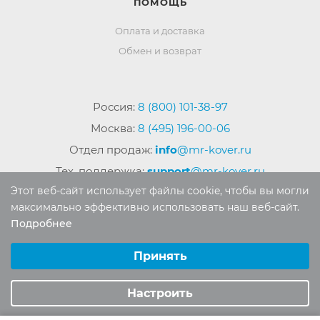
ПОМОЩЬ
Оплата и доставка
Обмен и возврат
Россия:
8 (800) 101-38-97
Москва:
8 (495) 196-00-06
Отдел продаж:
info
@mr-kover.ru
Тех. поддержка:
support
@mr-kover.ru
Этот веб-сайт использует файлы cookie, чтобы вы могли
максимально эффективно использовать наш веб-сайт.
Подробнее
2022-2026 © Интернет магазин
MR-KOVER.RU
Выберите настройки cookie
Авторские права защищены. Воспроизведение
Минимальные
Принять
материалов сайта без письменного разрешения
Аналитические/Функциональные
запрещено.
Настроить