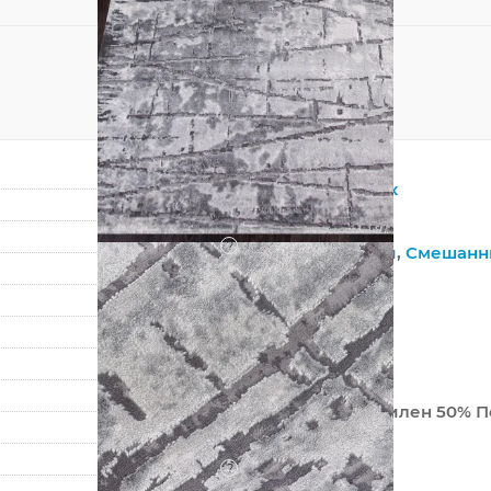
Прямоугольник
Серый
?
Синтетический
,
Смешанн
Полипропилен
Современный
Абстракция
Турция
50% Полипропилен 50% П
Машинный
?
Средний