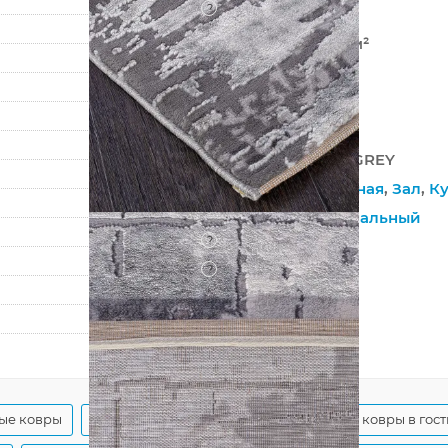
?
Хит-сет
462 000 точек/м²
10 мм
2350 г/м²
ARMINA
03752A GREY / GREY
Веранда
,
Гостиная
,
Зал
,
Ку
На пол
,
Оригинальный
?
Джутовая
?
Рельефный
300
600
ые ковры
Серые ковры с абстракцией
Серые ковры в гос