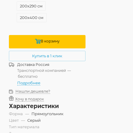
200x290 см
200x400 см
240x340 см
240x400 см
В корзину
240x500 см
Купить в 1 клик
300x400 см
Доставка
Россия
Транспортной компанией
—
300x500 см
бесплатно
Подробнее
300x600 см
Нашли дешевле?
400x500 см
Хочу в подарок
Характеристики
Форма
—
Прямоугольник
Цвет
—
Серый
Тип материала