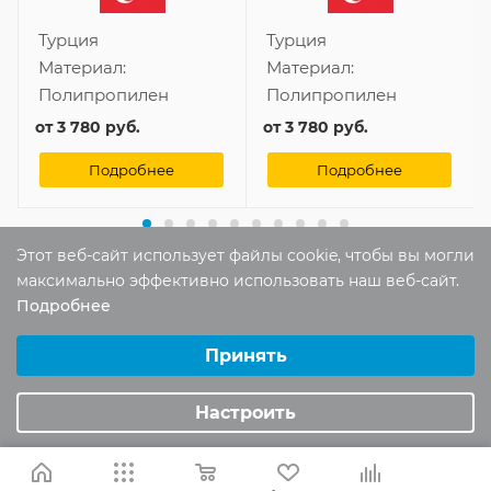
Турция
Турция
Материал:
Материал:
Полипропилен
Полипропилен
от
3 780 руб.
от
3 780 руб.
Подробнее
Подробнее
Этот веб-сайт использует файлы cookie, чтобы вы могли
максимально эффективно использовать наш веб-сайт.
Подробнее
Отзывы
Выберите настройки cookie
Оставить отзыв
Минимальные
Принять
Аналитические/Функциональные
Настроить
Помогите другим пользователям с
выбором - будьте первым, кто поделится
своим мнением об этом товаре