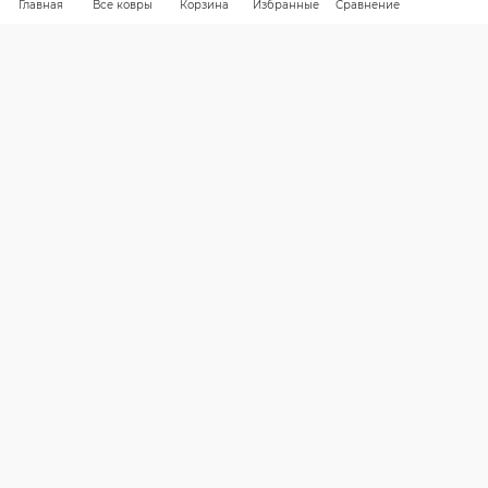
Главная
Все ковры
Корзина
Избранные
Сравнение
КАК ВЫБРАТЬ
БРЕНДЫ
СКИДКИ
КАРТА САЙТА
КОМПАНИЯ
Компания
Контакты