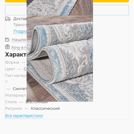
Купить в 1 клик
Доставка
Россия
Транспортной компанией
—
бесплатно
Подробнее
Нашли дешевле?
Хочу в подарок
Характеристики
Форма
—
Прямоугольник
Цвет
—
Серый, Голубой
Тип материала
?
—
Синтетический, Смешанный
Материал
—
Полипропилен
Стиль
—
Восточный
Рисунок
—
Классический
Все характеристики