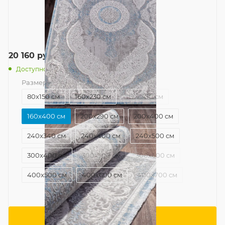
20 160
руб.
/шт
Доступно: 5
Размер
—
160x400 см
80x150 см
160x230 см
160x300 см
160x400 см
200x290 см
200x400 см
240x340 см
240x400 см
240x500 см
300x400 см
300x500 см
300x600 см
400x500 см
400x600 см
400x700 см
В корзину