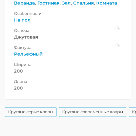
Веранда
,
Гостиная
,
Зал
,
Спальня
,
Комната
Особенности
На пол
?
Основа
Джутовая
?
Фактура
Рельефный
Ширина
200
Длина
200
Круглые серые ковры
Круглые современные ковры
К