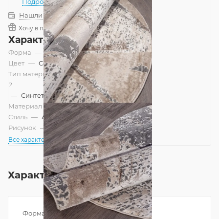
Подробнее
Нашли дешевле?
Хочу в подарок
Характеристики
Форма
—
Круг
Цвет
—
Серый
Тип материала
?
—
Синтетический, Смешанный
Материал
—
Полипропилен
Стиль
—
Ар-деко, Современный
Рисунок
—
Геометрический
Все характеристики
Характеристики
Форма